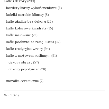
Kafle i dekory
(299)
bordery listwy wykończeniowe
(5)
kafelki morskie klimaty
(8)
kafle gładkie bez dekoru
(25)
kafle kolorowe kwadraty
(15)
kafle malowane
(22)
kafle podłużne na ramę lustra
(37)
kafle tradycyjne wzory
(94)
kafle z motywem roślinnym
(91)
dekory obrazy
(57)
dekory pojedyncze
(28)
mozaika ceramiczna
(7)
No. 1
(45)