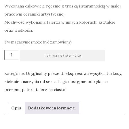
Wykonana całkowicie ręcznie z troską i starannością w małej
pracowni ceramiki artystycznej.
Możliwość wykonania talerza w innych kolorach, kształcie
oraz wielkości.
3 w magazynie (może być zamówiony)
ilość
DODAJ DO KOSZYKA
Patera
listki,
Kategorie:
Oryginalny prezent, ekspresowa wysyłka
,
turkusy,
talerz
zielenie i naczynia od serca
Tagi:
dostępne od ręki
,
na
na
prezent
,
patera talerz na ciasto
ciasto,
z
Opis
Dodatkowe informacje
motywem
roślinnym,
ręcznie