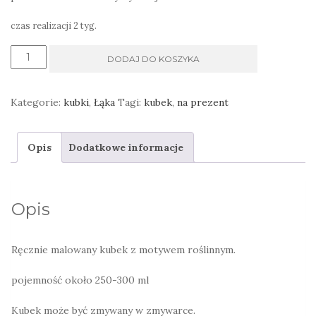
czas realizacji 2 tyg.
ilość
DODAJ DO KOSZYKA
Radosny
ręcznie
Kategorie:
kubki
,
Łąka
Tagi:
kubek
,
na prezent
malowany
kubek
Opis
Dodatkowe informacje
z
zielonym
wnętrzem
Opis
Ręcznie malowany kubek z motywem roślinnym.
pojemność około 250-300 ml
Kubek może być zmywany w zmywarce.