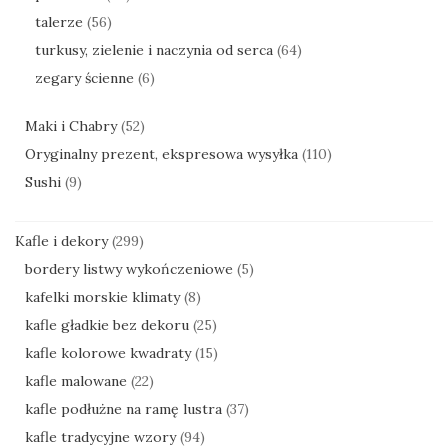
talerze
(56)
turkusy, zielenie i naczynia od serca
(64)
zegary ścienne
(6)
Maki i Chabry
(52)
Oryginalny prezent, ekspresowa wysyłka
(110)
Sushi
(9)
Kafle i dekory
(299)
bordery listwy wykończeniowe
(5)
kafelki morskie klimaty
(8)
kafle gładkie bez dekoru
(25)
kafle kolorowe kwadraty
(15)
kafle malowane
(22)
kafle podłużne na ramę lustra
(37)
kafle tradycyjne wzory
(94)