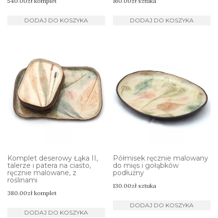
540.00
zł
komplet
160.00
zł
sztuka
DODAJ DO KOSZYKA
DODAJ DO KOSZYKA
Komplet deserowy Łąka II,
Półmisek ręcznie malowany
talerze i patera na ciasto,
do mięs i gołąbków
ręcznie malowane, z
podłużny
roślinami
130.00
zł
sztuka
380.00
zł
komplet
DODAJ DO KOSZYKA
DODAJ DO KOSZYKA