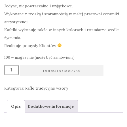
Jedyne, niepowtarzalne i wyjątkowe.
Wykonane z troską i starannością w małej pracowni ceramiki
artystycznej.
Kafelki wykonuję także w innych kolorach i rozmiarze wedle
życzenia.
Realizuję pomysły Klientów
100 w magazynie (może być zamówiony)
ilość
DODAJ DO KOSZYKA
Ręcznie
malowany
Kategoria:
kafle tradycyjne wzory
dekor
pomarańczowy,
Opis
Dodatkowe informacje
kafle
z
kubańskim