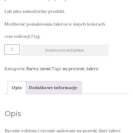
Lub jako samodzielny produkt.
Możliwość pomalowania talerza w innych kolorach.
czas realizacji 2 tyg.
ilość
DODAJ DO KOSZYKA
Duży
ceramiczny
Kategoria:
Barwy ziemi
Tagi:
na prezent
,
talerz
talerz
ręcznie
Opis
Dodatkowe informacje
wykonany
Opis
Ręcznie robiony i ręcznie malowany na prawdę duży talerz