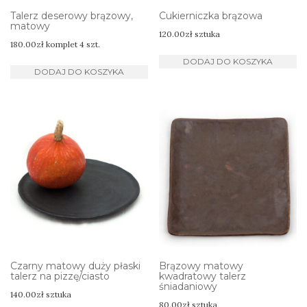
Talerz deserowy brązowy,
Cukierniczka brązowa
matowy
120.00
zł
sztuka
180.00
zł
komplet 4 szt.
DODAJ DO KOSZYKA
DODAJ DO KOSZYKA
Czarny matowy duży płaski
Brązowy matowy
talerz na pizzę/ciasto
kwadratowy talerz
śniadaniowy
140.00
zł
sztuka
80.00
zł
sztuka