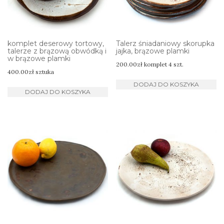
komplet deserowy tortowy,
Talerz śniadaniowy skorupka
talerze z brązową obwódką i
jajka, brązowe plamki
w brązowe plamki
200.00
zł
komplet 4 szt.
400.00
zł
sztuka
DODAJ DO KOSZYKA
DODAJ DO KOSZYKA