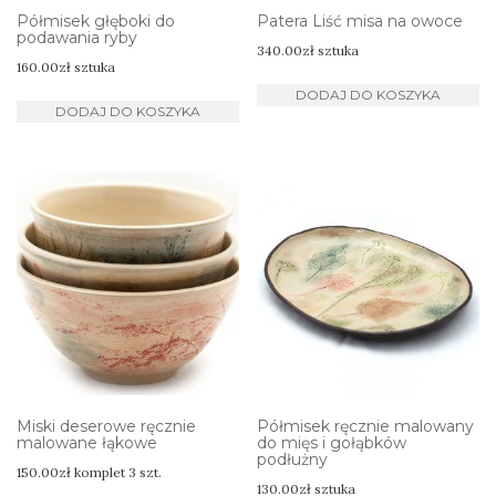
Półmisek głęboki do
Patera Liść misa na owoce
podawania ryby
340.00
zł
sztuka
160.00
zł
sztuka
DODAJ DO KOSZYKA
DODAJ DO KOSZYKA
Miski deserowe ręcznie
Półmisek ręcznie malowany
malowane łąkowe
do mięs i gołąbków
podłużny
150.00
zł
komplet 3 szt.
130.00
zł
sztuka