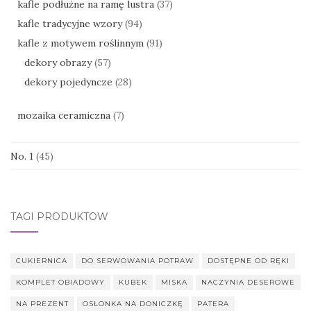
kafle podłużne na ramę lustra
(37)
kafle tradycyjne wzory
(94)
kafle z motywem roślinnym
(91)
dekory obrazy
(57)
dekory pojedyncze
(28)
mozaika ceramiczna
(7)
No. 1
(45)
TAGI PRODUKTÓW
CUKIERNICA
DO SERWOWANIA POTRAW
DOSTĘPNE OD RĘKI
KOMPLET OBIADOWY
KUBEK
MISKA
NACZYNIA DESEROWE
NA PREZENT
OSŁONKA NA DONICZKĘ
PATERA