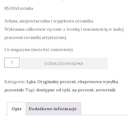
85.00
zł
sztuka
Jedyna, niepowtarzalna i wyjątkowa ceramika.
Wykonana całkowicie ręcznie z troską i starannością w małej
pracowni ceramiki artystycznej.
1 w magazynie (może być zamówiony)
ilość
DODAJ DO KOSZYKA
serwetnik
ceramiczny
Kategorie:
Łąka
,
Oryginalny prezent, ekspresowa wysyłka
,
roślinny
pozostałe
Tagi:
dostępne od ręki
,
na prezent
,
serwetnik
z
zielenią
Opis
Dodatkowe informacje
butelkową