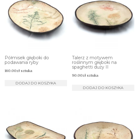
Półmisek głęboki do
Talerz z motywem
podawania ryby
roślinnym głęboki na
spaghetti duży II
160.00
zł
sztuka
90.00
zł
sztuka
DODAJ DO KOSZYKA
DODAJ DO KOSZYKA