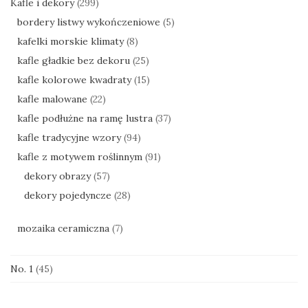
Kafle i dekory
(299)
bordery listwy wykończeniowe
(5)
kafelki morskie klimaty
(8)
kafle gładkie bez dekoru
(25)
kafle kolorowe kwadraty
(15)
kafle malowane
(22)
kafle podłużne na ramę lustra
(37)
kafle tradycyjne wzory
(94)
kafle z motywem roślinnym
(91)
dekory obrazy
(57)
dekory pojedyncze
(28)
mozaika ceramiczna
(7)
No. 1
(45)