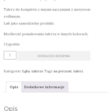
Talerz do kompletu z innymi naczyniami z motywem
roślinnym.
Lub jako samodzielny produkt.
Możliwość pomalowania talerza w innych kolorach.
2 tygodnie
ilość
DODAJ DO KOSZYKA
Talerz
obiadowy
Kategorie:
Łąka
,
talerze
Tagi:
na prezent
,
talerz
z
liściem
Opis
Dodatkowe informacje
kasztana
kolory
ziemi
Opis
III