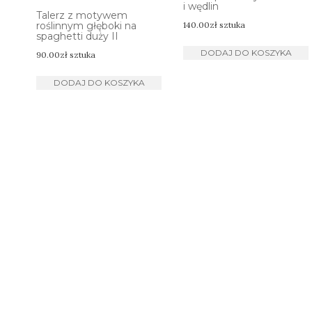
i wędlin
Talerz z motywem
roślinnym głęboki na
140.00
zł
sztuka
spaghetti duży II
DODAJ DO KOSZYKA
90.00
zł
sztuka
DODAJ DO KOSZYKA