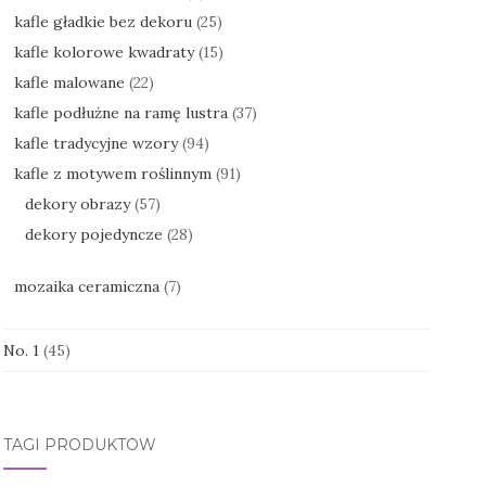
kafle gładkie bez dekoru
(25)
kafle kolorowe kwadraty
(15)
kafle malowane
(22)
kafle podłużne na ramę lustra
(37)
kafle tradycyjne wzory
(94)
kafle z motywem roślinnym
(91)
dekory obrazy
(57)
dekory pojedyncze
(28)
mozaika ceramiczna
(7)
No. 1
(45)
TAGI PRODUKTÓW