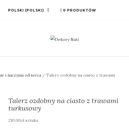
POLSKI
(
POLSKI
)
0 PRODUKTÓW
nie i naczynia od serca
/ Talerz ozdobny na ciasto z trawami
Talerz ozdobny na ciasto z trawami
turkusowy
210.00
zł
sztuka