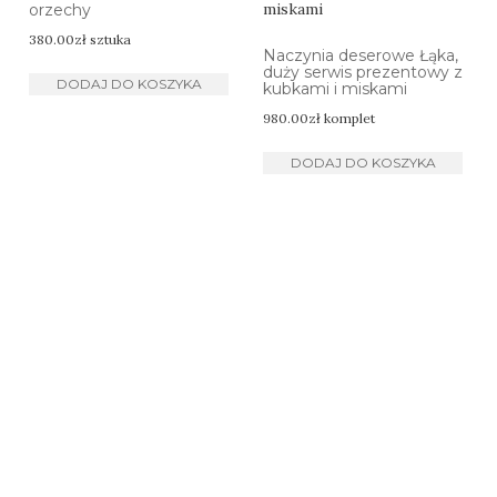
orzechy
380.00
zł
sztuka
Naczynia deserowe Łąka,
duży serwis prezentowy z
DODAJ DO KOSZYKA
kubkami i miskami
980.00
zł
komplet
DODAJ DO KOSZYKA