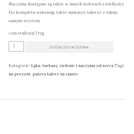
Naczynia dostępne są także w innych kolorach i wielkości.
Do kompletu wykonuję także mniejsze talerze z takim
samym wzorem.
czas realizacji 2 tyg.
ilość
DODAJ DO KOSZYKA
Talerz
ozdobny
Kategorie:
Łąka
,
turkusy, zielenie i naczynia od serca
Tagi:
na
na prezent
,
patera talerz na ciasto
ciasto
z
trawami
turkusowy