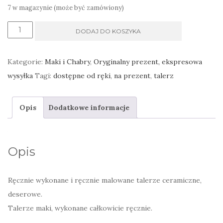
7 w magazynie (może być zamówiony)
ilość
DODAJ DO KOSZYKA
Talerze
deserowe
Kategorie:
Maki i Chabry
,
Oryginalny prezent, ekspresowa
Maki
wysyłka
Tagi:
dostępne od ręki
,
na prezent
,
talerz
czerwone
karminowe
Opis
Dodatkowe informacje
wiśniowe
Opis
Ręcznie wykonane i ręcznie malowane talerze ceramiczne,
deserowe.
Talerze maki, wykonane całkowicie ręcznie.