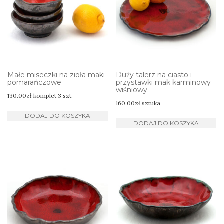
Małe miseczki na zioła maki
Duży talerz na ciasto i
pomarańczowe
przystawki mak karminowy
wiśniowy
130.00
zł
komplet 3 szt.
160.00
zł
sztuka
DODAJ DO KOSZYKA
DODAJ DO KOSZYKA