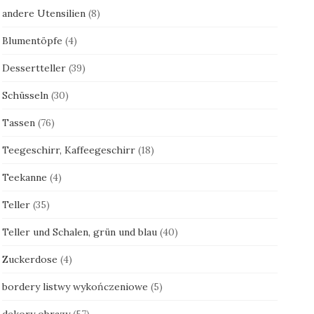
andere Utensilien
(8)
Blumentöpfe
(4)
Dessertteller
(39)
Schüsseln
(30)
Tassen
(76)
Teegeschirr, Kaffeegeschirr
(18)
Teekanne
(4)
Teller
(35)
Teller und Schalen, grün und blau
(40)
Zuckerdose
(4)
bordery listwy wykończeniowe
(5)
dekory obrazy
(57)