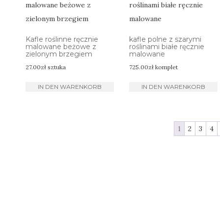
Kafle roślinne ręcznie
kafle polne z szarymi
malowane beżowe z
roślinami białe ręcznie
zielonym brzegiem
malowane
27.00
zł
sztuka
725.00
zł
komplet
IN DEN WARENKORB
IN DEN WARENKORB
1
2
3
4