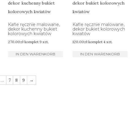
Kafle ręcznie malowane,
Kafle ręcznie malowane,
dekor kuchenny bukiet
dekor bukiet kolorowych
kolorowych kwiatów
kwiatów
270.00
zł
komplet 9 szt.
120.00
zł
komplet 4 szt.
IN DEN WARENKORB
IN DEN WARENKORB
…
7
8
9
→