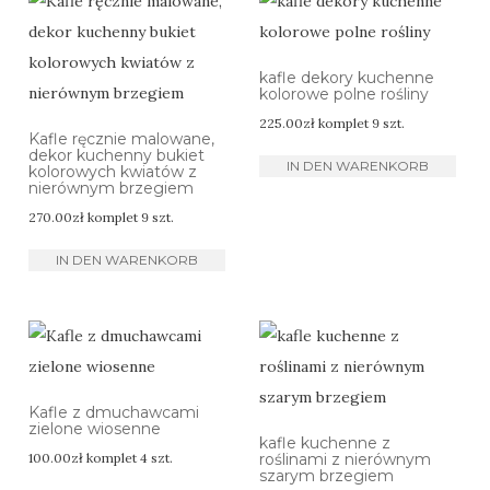
kafle dekory kuchenne
kolorowe polne rośliny
225.00
zł
komplet 9 szt.
Kafle ręcznie malowane,
dekor kuchenny bukiet
IN DEN WARENKORB
kolorowych kwiatów z
nierównym brzegiem
270.00
zł
komplet 9 szt.
IN DEN WARENKORB
Kafle z dmuchawcami
zielone wiosenne
kafle kuchenne z
100.00
zł
komplet 4 szt.
roślinami z nierównym
szarym brzegiem