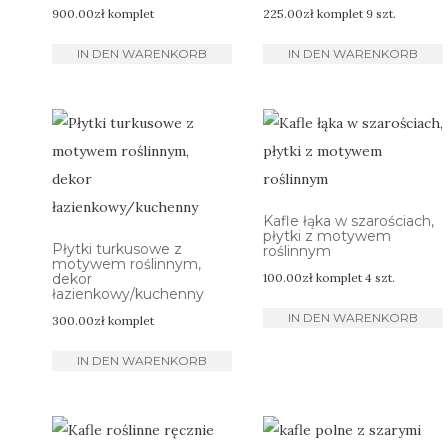
900.00
zł
komplet
225.00
zł
komplet 9 szt.
IN DEN WARENKORB
IN DEN WARENKORB
Kafle łąka w szarościach,
płytki z motywem
Płytki turkusowe z
roślinnym
motywem roślinnym,
dekor
100.00
zł
komplet 4 szt.
łazienkowy/kuchenny
IN DEN WARENKORB
300.00
zł
komplet
IN DEN WARENKORB