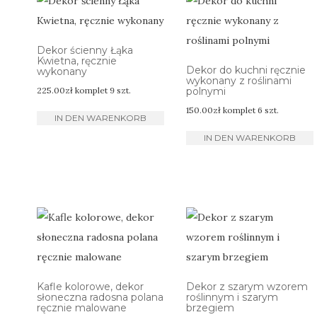
sortiert
Dekor ścienny Łąka
Kwietna, ręcznie
Dekor do kuchni ręcznie
wykonany
wykonany z roślinami
225.00
zł
komplet 9 szt.
polnymi
150.00
zł
komplet 6 szt.
IN DEN WARENKORB
IN DEN WARENKORB
Kafle kolorowe, dekor
Dekor z szarym wzorem
słoneczna radosna polana
roślinnym i szarym
ręcznie malowane
brzegiem