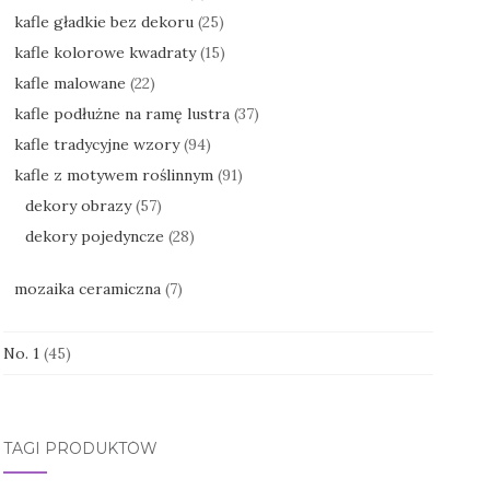
kafle gładkie bez dekoru
(25)
kafle kolorowe kwadraty
(15)
kafle malowane
(22)
kafle podłużne na ramę lustra
(37)
kafle tradycyjne wzory
(94)
kafle z motywem roślinnym
(91)
dekory obrazy
(57)
dekory pojedyncze
(28)
mozaika ceramiczna
(7)
No. 1
(45)
TAGI PRODUKTÓW