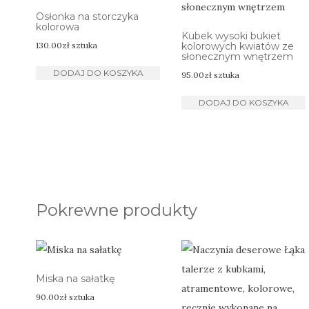
Osłonka na storczyka
kolorowa
Kubek wysoki bukiet
130.00
zł
sztuka
kolorowych kwiatów ze
słonecznym wnętrzem
DODAJ DO KOSZYKA
95.00
zł
sztuka
DODAJ DO KOSZYKA
Pokrewne produkty
Miska na sałatkę
90.00
zł
sztuka