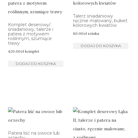
Talerz śniadaniowy
ręcznie malowany, bukiet
Komplet deserowy/
kolorowych kwiatów
śniadaniowy, talerze i
patera z motywem
60.00
zł
sztuka
roślinnym, szumiące
trawy
DODAJ DO KOSZYKA
420.00
zł
komplet
DODAJ DO KOSZYKA
Patera liść na owoce lub
orzechy