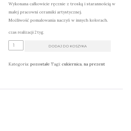
Wykonana całkowicie ręcznie z troską i starannością w
małej pracowni ceramiki artystycznej.
Możliwość pomalowania naczyń w innych kolorach.
czas realizacji 2 tyg.
ilość
DODAJ DO KOSZYKA
Cukierniczka
ręcznie
Kategoria:
pozostałe
Tagi:
cukiernica
,
na prezent
wykonana
w
rośliny