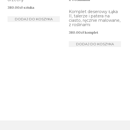
380.00
zł
sztuka
Komplet deserowy Łąka
II, talerze i patera na
DODAJ DO KOSZYKA
ciasto, ręcznie malowane,
z roślinami
380.00
zł
komplet
DODAJ DO KOSZYKA