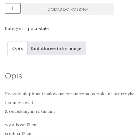
ilość
DODAJ DO KOSZYKA
Osłonka
na
Kategoria:
pozostałe
storczyka
kolorowa
Opis
Dodatkowe informacje
Opis
Ręcznie ulepiona i malowana ceramiczna osłonka na storczyka
lub inny kwiat.
Z odciskanymi roślinami.
wysokość 13 cm
średnia 12 cm