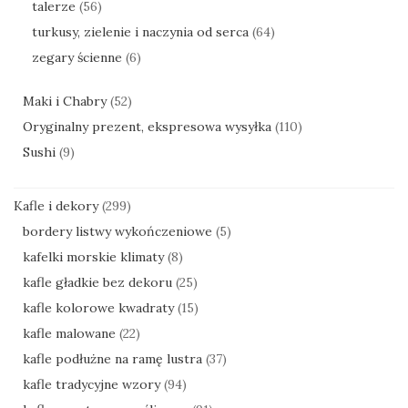
talerze
(56)
turkusy, zielenie i naczynia od serca
(64)
zegary ścienne
(6)
Maki i Chabry
(52)
Oryginalny prezent, ekspresowa wysyłka
(110)
Sushi
(9)
Kafle i dekory
(299)
bordery listwy wykończeniowe
(5)
kafelki morskie klimaty
(8)
kafle gładkie bez dekoru
(25)
kafle kolorowe kwadraty
(15)
kafle malowane
(22)
kafle podłużne na ramę lustra
(37)
kafle tradycyjne wzory
(94)