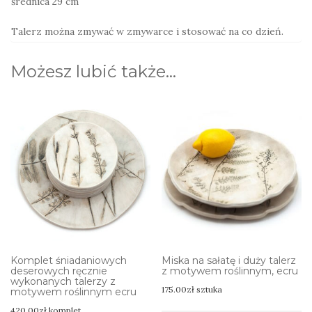
średnica 29 cm
Talerz można zmywać w zmywarce i stosować na co dzień.
Możesz lubić także…
Komplet śniadaniowych
Miska na sałatę i duży talerz
deserowych ręcznie
z motywem roślinnym, ecru
wykonanych talerzy z
175.00
zł
sztuka
motywem roślinnym ecru
420.00
zł
komplet