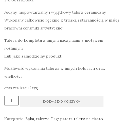
170.00
zł
sztuka
Jedyny, niepowtarzalny i wyjątkowy talerz ceramiczny.
Wykonany całkowicie ręcznie z troską i starannością w małej
pracowni ceramiki artystycznej.
Talerz do kompletu z innymi naczyniami z motywem
roślinnym.
Lub jako samodzielny produkt.
Możliwość wykonania talerza w innych kolorach oraz
wielkości.
czas realizacji 2 tyg.
ilość
DODAJ DO KOSZYKA
Duży
talerz
Kategorie:
Łąka
,
talerze
Tag:
patera talerz na ciasto
ecru