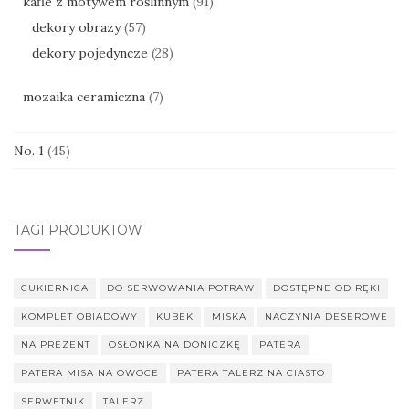
kafle z motywem roślinnym
(91)
dekory obrazy
(57)
dekory pojedyncze
(28)
mozaika ceramiczna
(7)
No. 1
(45)
TAGI PRODUKTÓW
CUKIERNICA
DO SERWOWANIA POTRAW
DOSTĘPNE OD RĘKI
KOMPLET OBIADOWY
KUBEK
MISKA
NACZYNIA DESEROWE
NA PREZENT
OSŁONKA NA DONICZKĘ
PATERA
PATERA MISA NA OWOCE
PATERA TALERZ NA CIASTO
SERWETNIK
TALERZ