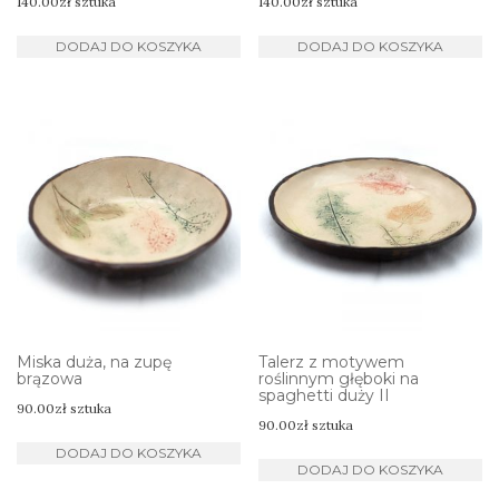
140.00
zł
sztuka
140.00
zł
sztuka
DODAJ DO KOSZYKA
DODAJ DO KOSZYKA
Miska duża, na zupę
Talerz z motywem
brązowa
roślinnym głęboki na
spaghetti duży II
90.00
zł
sztuka
90.00
zł
sztuka
DODAJ DO KOSZYKA
DODAJ DO KOSZYKA