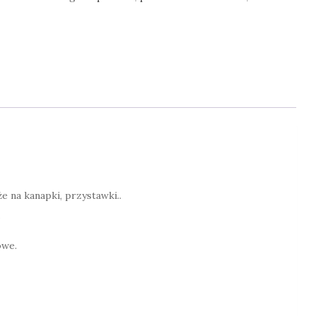
ciasto
z
motywem
roślinnym,
fiolety,
granaty,
czerwienie
e na kanapki, przystawki..
.
owe.