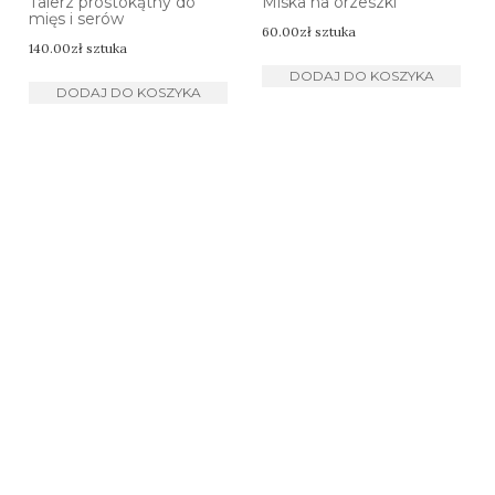
Talerz prostokątny do
Miska na orzeszki
mięs i serów
60.00
zł
sztuka
140.00
zł
sztuka
DODAJ DO KOSZYKA
DODAJ DO KOSZYKA