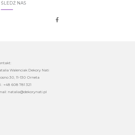
ŚLEDŹ NAS
ontakt:
talia Walenciak Dekory Nati
osno 30, 11-130 Orneta
l.: +48 608 781 321
ail: natalia@dekorynati.pl