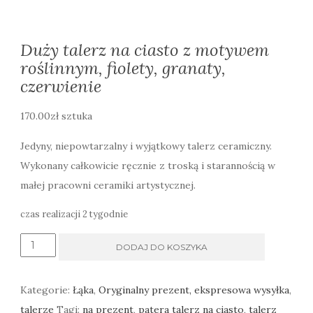
Duży talerz na ciasto z motywem
roślinnym, fiolety, granaty,
czerwienie
170.00
zł
sztuka
Jedyny, niepowtarzalny i wyjątkowy talerz ceramiczny.
Wykonany całkowicie ręcznie z troską i starannością w
małej pracowni ceramiki artystycznej.
czas realizacji 2 tygodnie
ilość
DODAJ DO KOSZYKA
Duży
talerz
Kategorie:
Łąka
,
Oryginalny prezent, ekspresowa wysyłka
,
na
talerze
Tagi:
na prezent
,
patera talerz na ciasto
,
talerz