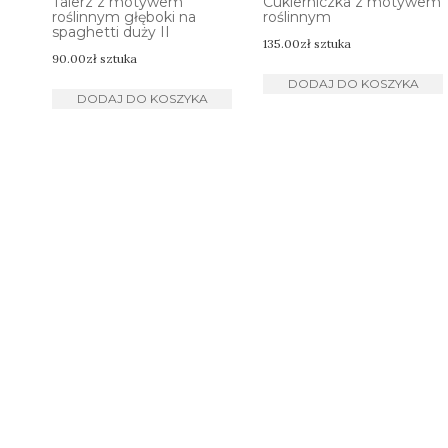
Talerz z motywem
Cukierniczka z motywem
roślinnym głęboki na
roślinnym
spaghetti duży II
135.00
zł
sztuka
90.00
zł
sztuka
DODAJ DO KOSZYKA
DODAJ DO KOSZYKA