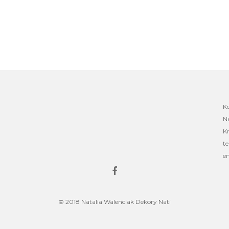
K
Na
Kr
te
em
© 2018 Natalia Walenciak Dekory Nati