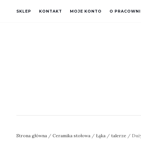
SKLEP
KONTAKT
MOJE KONTO
O PRACOWNI
Strona główna
/
Ceramika stołowa
/
Łąka
/
talerze
/ Duży