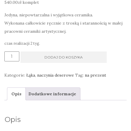
540.00
zł
komplet
Jedyna, niepowtarzalna i wyjątkowa ceramika.
Wykonana całkowicie ręcznie z troską i starannością w małej
pracowni ceramiki artystycznej.
czas realizacji 2 tyg.
ilość
DODAJ DO KOSZYKA
Komplet
deserowy
Kategorie:
Łąka
,
naczynia deserowe
Tag:
na prezent
do
ciasta
Opis
Dodatkowe informacje
i
kawy
4
Opis
os.