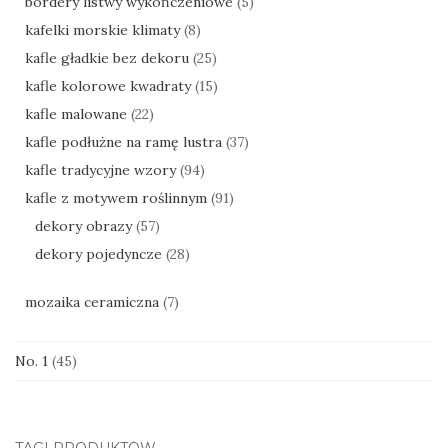
bordery listwy wykończeniowe
(5)
kafelki morskie klimaty
(8)
kafle gładkie bez dekoru
(25)
kafle kolorowe kwadraty
(15)
kafle malowane
(22)
kafle podłużne na ramę lustra
(37)
kafle tradycyjne wzory
(94)
kafle z motywem roślinnym
(91)
dekory obrazy
(57)
dekory pojedyncze
(28)
mozaika ceramiczna
(7)
No. 1
(45)