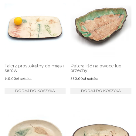
Talerz prostokątny do mięs i
Patera liść na owoce lub
serów
orzechy
140.00
zł
sztuka
380.00
zł
sztuka
DODAJ DO KOSZYKA
DODAJ DO KOSZYKA