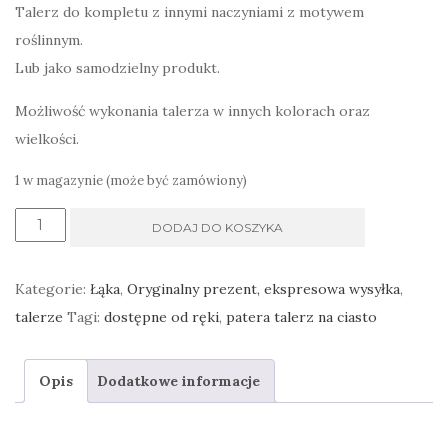
Talerz do kompletu z innymi naczyniami z motywem
roślinnym.
Lub jako samodzielny produkt.
Możliwość wykonania talerza w innych kolorach oraz
wielkości.
1 w magazynie (może być zamówiony)
ilość
DODAJ DO KOSZYKA
Duży
talerz
Kategorie:
Łąka
,
Oryginalny prezent, ekspresowa wysyłka
,
zielona
talerze
Tagi:
dostępne od ręki
,
patera talerz na ciasto
łąka
Opis
Dodatkowe informacje