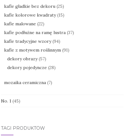
kafle gładkie bez dekoru
(25)
kafle kolorowe kwadraty
(15)
kafle malowane
(22)
kafle podłużne na ramę lustra
(37)
kafle tradycyjne wzory
(94)
kafle z motywem roślinnym
(91)
dekory obrazy
(57)
dekory pojedyncze
(28)
mozaika ceramiczna
(7)
No. 1
(45)
TAGI PRODUKTÓW