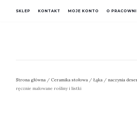
SKLEP
KONTAKT
MOJE KONTO
O PRACOWNI
Strona główna
/
Ceramika stołowa
/
Łąka
/
naczynia des
ręcznie malowane rośliny i listki