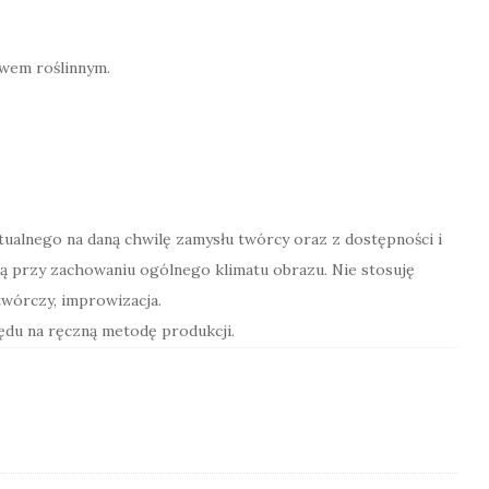
ręcznie
malowane
wem roślinnym.
rośliny
i
listki
ktualnego na daną chwilę zamysłu twórcy oraz z dostępności i
ą przy zachowaniu ogólnego klimatu obrazu. Nie stosuję
wórczy, improwizacja.
lędu na ręczną metodę produkcji.