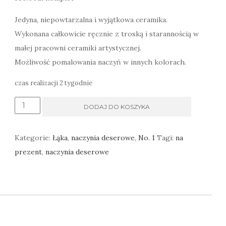
Jedyna, niepowtarzalna i wyjątkowa ceramika.
Wykonana całkowicie ręcznie z troską i starannością w
małej pracowni ceramiki artystycznej.
Możliwość pomalowania naczyń w innych kolorach.
czas realizacji 2 tygodnie
ilość
DODAJ DO KOSZYKA
Komplet
deserowy
Kategorie:
Łąka
,
naczynia deserowe
,
No. 1
Tagi:
na
Łąka,
prezent
,
naczynia deserowe
talerzyki
i
talerz
na
ciasto,