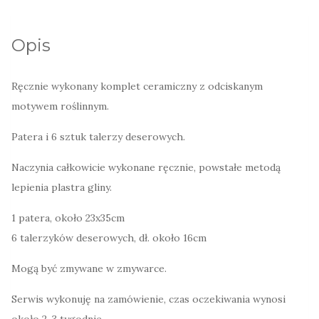
talerzyki
deserowe,
Opis
o
kształcie
Ręcznie wykonany komplet ceramiczny z odciskanym
łódeczek,
motywem roślinnym.
ręcznie
malowane
Patera i 6 sztuk talerzy deserowych.
Naczynia całkowicie wykonane ręcznie, powstałe metodą
lepienia plastra gliny.
1 patera, około 23x35cm
6 talerzyków deserowych, dł. około 16cm
Mogą być zmywane w zmywarce.
Serwis wykonuję na zamówienie, czas oczekiwania wynosi
około 2-3 tygodnie.