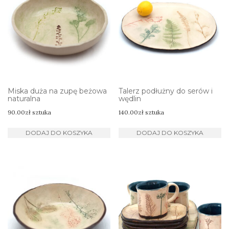
Miska duża na zupę beżowa
Talerz podłużny do serów i
naturalna
wędlin
90.00
zł
sztuka
140.00
zł
sztuka
DODAJ DO KOSZYKA
DODAJ DO KOSZYKA