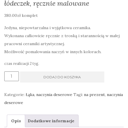
łódeczek, ręcznie malowane
380.00
zł
komplet
Jedyna, niepowtarzalna i wyjątkowa ceramika.
Wykonana całkowicie ręcznie z troską i starannością w małej
pracowni ceramiki artystycznej.
Możliwość pomalowania naczyń w innych kolorach.
czas realizacji 2 tyg.
ilość
DODAJ DO KOSZYKA
Naczynia
deserowe
Kategorie:
Łąka
,
naczynia deserowe
Tagi:
na prezent
,
naczynia
kolorowe
deserowe
rośliny,
patera
Opis
Dodatkowe informacje
i