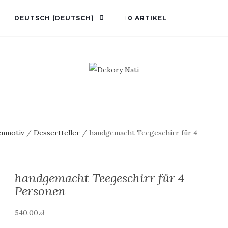
DEUTSCH
(
DEUTSCH
)
0 ARTIKEL
senmotiv
/
Dessertteller
/ handgemacht Teegeschirr für 4
handgemacht Teegeschirr für 4
Personen
540.00
zł