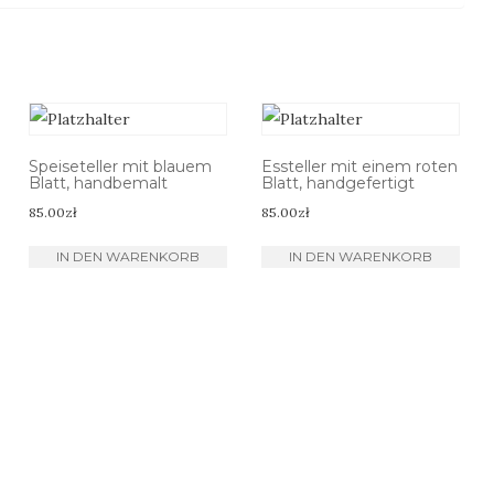
Speiseteller mit blauem
Essteller mit einem roten
Blatt, handbemalt
Blatt, handgefertigt
85.00
zł
85.00
zł
IN DEN WARENKORB
IN DEN WARENKORB