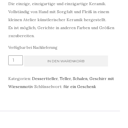
Die einzige, einzigartige und einzigartige Keramik.
Vollständig von Hand mit Sorgfalt und Fleiß in einem
kleinen Atelier künstlerischer Keramik hergestellt.
Es ist möglich, Gerichte in anderen Farben und Größen
zuzubereiten.
Verfügbar bei Nachlieferung
handgemacht
IN DEN WARENKORB
Teegeschirr
für
Kategorien:
Dessertteller
,
Teller, Schalen, Geschirr mit
4
Wiesenmotiv
Schlüsselwort:
für ein Geschenk
Personen
Menge