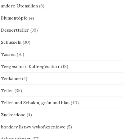
andere Utensilien
(8)
Blumentöpfe
(4)
Dessertteller
(39)
Schüsseln
(30)
Tassen
(76)
Teegeschirr, Kaffeegeschirr
(18)
Teekanne
(4)
Teller
(35)
Teller und Schalen, grün und blau
(40)
Zuckerdose
(4)
bordery listwy wykończeniowe
(5)
dekory obrazy
(57)