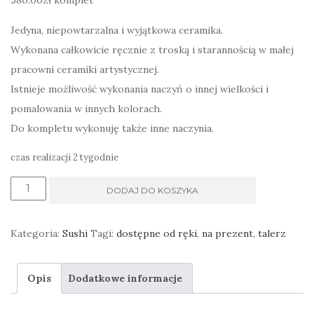
580.00
zł
komplet
Jedyna, niepowtarzalna i wyjątkowa ceramika.
Wykonana całkowicie ręcznie z troską i starannością w małej
pracowni ceramiki artystycznej.
Istnieje możliwość wykonania naczyń o innej wielkości i
pomalowania w innych kolorach.
Do kompletu wykonuję także inne naczynia.
czas realizacji 2 tygodnie
ilość
DODAJ DO KOSZYKA
Komplet
naczyń
Kategoria:
Sushi
Tagi:
dostępne od ręki
,
na prezent
,
talerz
do
sushi,
Opis
Dodatkowe informacje
w
kolorze