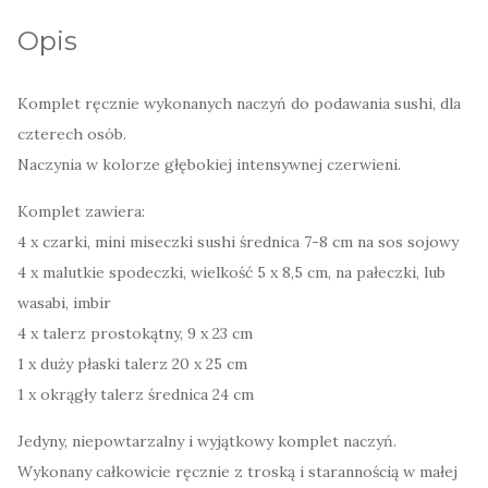
intensywnym
Opis
czerwonym
-
Komplet ręcznie wykonanych naczyń do podawania sushi, dla
4
czterech osób.
os.
Naczynia w kolorze głębokiej intensywnej czerwieni.
Komplet zawiera:
4 x czarki, mini miseczki sushi średnica 7-8 cm na sos sojowy
4 x malutkie spodeczki, wielkość 5 x 8,5 cm, na pałeczki, lub
wasabi, imbir
4 x talerz prostokątny, 9 x 23 cm
1 x duży płaski talerz 20 x 25 cm
1 x okrągły talerz średnica 24 cm
Jedyny, niepowtarzalny i wyjątkowy komplet naczyń.
Wykonany całkowicie ręcznie z troską i starannością w małej