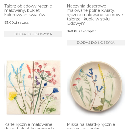
Talerz obiadowy ręcznie
Naczynia deserowe
malowany, bukiet
malowane polne kwiaty,
kolorowych kwiatów
ręcznie malowane kolorowe
talerze i kubki w stylu
95.00
zł
sztuka
ludowym
940.00
zł
komplet
DODAJ DO KOSZYKA
DODAJ DO KOSZYKA
Kafle ręcznie malowane,
Miska na sałatkę ręcznie
dekor bukiet kolorowych
malowana, bukiet