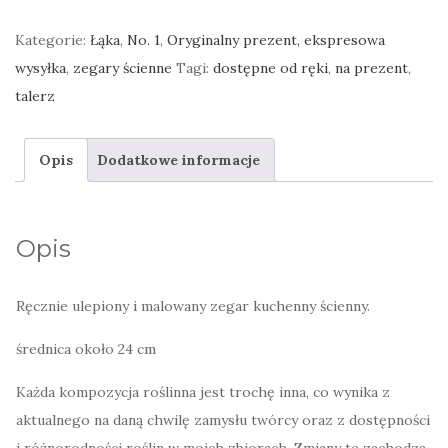
Zegar
ścienny
Kategorie:
Łąka
,
No. 1
,
Oryginalny prezent, ekspresowa
kuchenny,
wysyłka
,
zegary ścienne
Tagi:
dostępne od ręki
,
na prezent
,
kolorowa
talerz
zielona
łąka
Opis
Dodatkowe informacje
Opis
Ręcznie ulepiony i malowany zegar kuchenny ścienny.
średnica około 24 cm
Każda kompozycja roślinna jest trochę inna, co wynika z
aktualnego na daną chwilę zamysłu twórcy oraz z dostępności
i różnorodności roślin w moich zbiorach. Zmiany te zachodzą