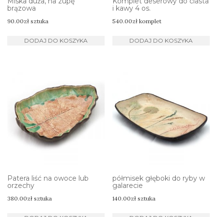
Miska duża, na zupę
Komplet deserowy do ciasta
brązowa
i kawy 4 os.
90.00
zł
sztuka
540.00
zł
komplet
DODAJ DO KOSZYKA
DODAJ DO KOSZYKA
Patera liść na owoce lub
półmisek głęboki do ryby w
orzechy
galarecie
380.00
zł
sztuka
140.00
zł
sztuka