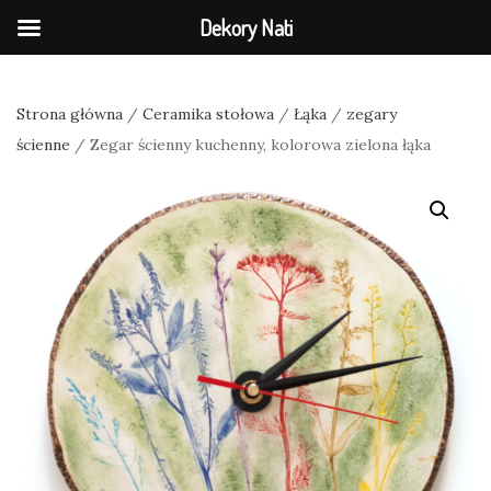
Dekory Nati
Strona główna
/
Ceramika stołowa
/
Łąka
/
zegary
ścienne
/ Zegar ścienny kuchenny, kolorowa zielona łąka