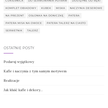
CUKIERNICA
DO SERWOWANIA POTRAW
DOSTĘPNE OD RĘKI
KOMPLET OBIADOWY
KUBEK
MISKA
NACZYNIA DESEROWE
NA PREZENT
OSŁONKA NA DONICZKĘ
PATERA
PATERA MISA NA OWOCE
PATERA TALERZ NA CIASTO
SERWETNIK
TALERZ
OSTATNIE POSTY
Podaruj wyjątkowy
Kafle i naczynia z tym samym motywem
Realizacje
Jak kłaść kafle i dekory…