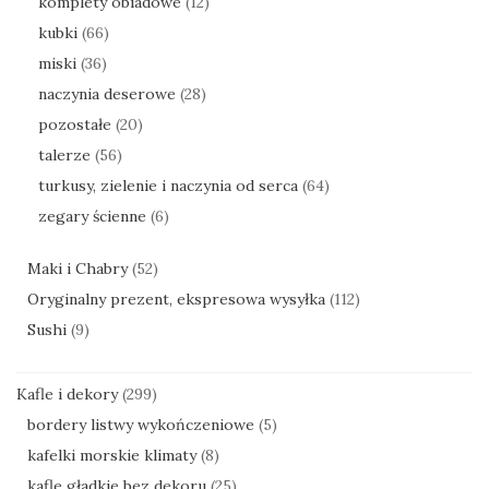
komplety obiadowe
(12)
kubki
(66)
miski
(36)
naczynia deserowe
(28)
pozostałe
(20)
talerze
(56)
turkusy, zielenie i naczynia od serca
(64)
zegary ścienne
(6)
Maki i Chabry
(52)
Oryginalny prezent, ekspresowa wysyłka
(112)
Sushi
(9)
Kafle i dekory
(299)
bordery listwy wykończeniowe
(5)
kafelki morskie klimaty
(8)
kafle gładkie bez dekoru
(25)