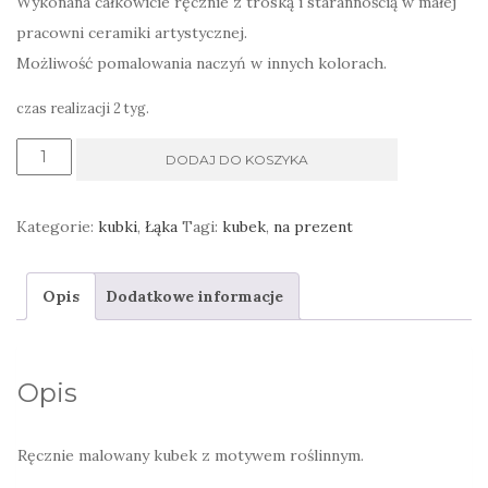
Wykonana całkowicie ręcznie z troską i starannością w małej
pracowni ceramiki artystycznej.
Możliwość pomalowania naczyń w innych kolorach.
czas realizacji 2 tyg.
ilość
DODAJ DO KOSZYKA
Ręcznie
wykonany
Kategorie:
kubki
,
Łąka
Tagi:
kubek
,
na prezent
kubek
szary
Opis
Dodatkowe informacje
wewnątrz
Opis
Ręcznie malowany kubek z motywem roślinnym.