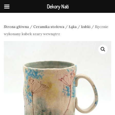
Dekory Nati
Strona główna
/
Ceramika stołowa
/
Łąka
/
kubki
/ Ręcznie
wykonany kubek szary wewnątrz