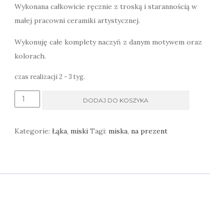
Wykonana całkowicie ręcznie z troską i starannością w
małej pracowni ceramiki artystycznej.
Wykonuję całe komplety naczyń z danym motywem oraz
kolorach.
czas realizacji 2 - 3 tyg.
ilość
DODAJ DO KOSZYKA
Miska
z
Kategorie:
Łąka
,
miski
Tagi:
miska
,
na prezent
trawami,
na
zupę,
owsiankę,
sałatkę