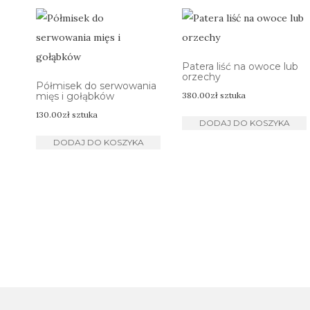
Patera liść na owoce lub
orzechy
Półmisek do serwowania
mięs i gołąbków
380.00
zł
sztuka
130.00
zł
sztuka
DODAJ DO KOSZYKA
DODAJ DO KOSZYKA