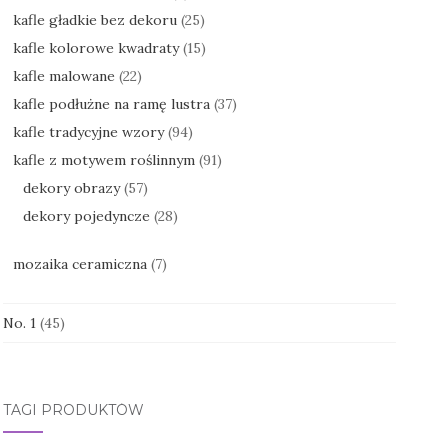
kafle gładkie bez dekoru
(25)
kafle kolorowe kwadraty
(15)
kafle malowane
(22)
kafle podłużne na ramę lustra
(37)
kafle tradycyjne wzory
(94)
kafle z motywem roślinnym
(91)
dekory obrazy
(57)
dekory pojedyncze
(28)
mozaika ceramiczna
(7)
No. 1
(45)
TAGI PRODUKTÓW