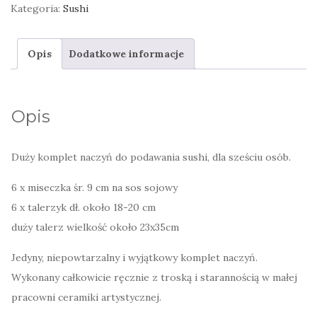
sushi
Kategoria:
Sushi
kolorowe
z
Opis
Dodatkowe informacje
motywem
roślinnym
-
Opis
6
os.
Duży komplet naczyń do podawania sushi, dla sześciu osób.
6 x miseczka śr. 9 cm na sos sojowy
6 x talerzyk dł. około 18-20 cm
duży talerz wielkość około 23x35cm
Jedyny, niepowtarzalny i wyjątkowy komplet naczyń.
Wykonany całkowicie ręcznie z troską i starannością w małej
pracowni ceramiki artystycznej.