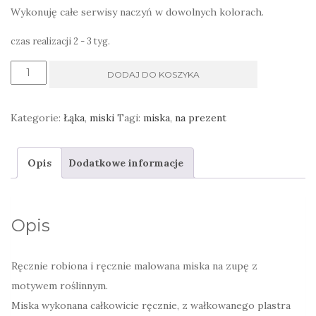
Wykonuję całe serwisy naczyń w dowolnych kolorach.
czas realizacji 2 - 3 tyg.
ilość
DODAJ DO KOSZYKA
Miska
duża,
Kategorie:
Łąka
,
miski
Tagi:
miska
,
na prezent
na
zupę
Opis
Dodatkowe informacje
III
Opis
Ręcznie robiona i ręcznie malowana miska na zupę z
motywem roślinnym.
Miska wykonana całkowicie ręcznie, z wałkowanego plastra