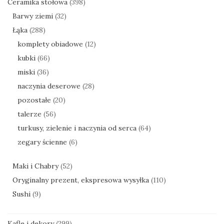
Ceramika stołowa
(398)
Barwy ziemi
(32)
Łąka
(288)
komplety obiadowe
(12)
kubki
(66)
miski
(36)
naczynia deserowe
(28)
pozostałe
(20)
talerze
(56)
turkusy, zielenie i naczynia od serca
(64)
zegary ścienne
(6)
Maki i Chabry
(52)
Oryginalny prezent, ekspresowa wysyłka
(110)
Sushi
(9)
Kafle i dekory
(299)