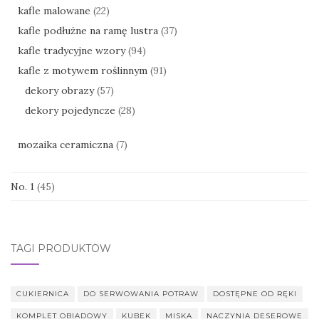
kafle malowane
(22)
kafle podłużne na ramę lustra
(37)
kafle tradycyjne wzory
(94)
kafle z motywem roślinnym
(91)
dekory obrazy
(57)
dekory pojedyncze
(28)
mozaika ceramiczna
(7)
No. 1
(45)
TAGI PRODUKTÓW
CUKIERNICA
DO SERWOWANIA POTRAW
DOSTĘPNE OD RĘKI
KOMPLET OBIADOWY
KUBEK
MISKA
NACZYNIA DESEROWE