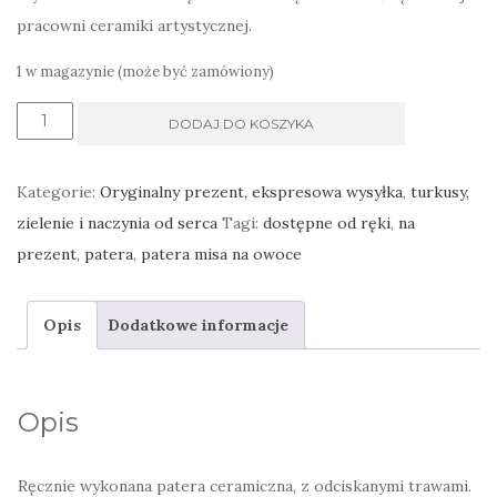
pracowni ceramiki artystycznej.
1 w magazynie (może być zamówiony)
ilość
DODAJ DO KOSZYKA
Patera
duża
Kategorie:
Oryginalny prezent, ekspresowa wysyłka
,
turkusy,
misa
zielenie i naczynia od serca
Tagi:
dostępne od ręki
,
na
na
prezent
,
patera
,
patera misa na owoce
owoce,
zielona
Opis
Dodatkowe informacje
wiosenna
Opis
Ręcznie wykonana patera ceramiczna, z odciskanymi trawami.