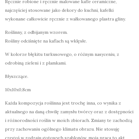
Ręcznie robione i ręcznie malowane kafle ceramiczne,
najczęściej stosowane jako dekory do kuchni, kafelki
wykonane całkowicie ręcznie z wałkowanego plastra gliny.
Roślinny, z odbijanym wzorem.
Rośliny odciśnięte na kaflach są wklęsłe.
W kolorze błękitu turkusowego, o różnym nasyceniu, z
odrobiną zieleni i z plamkami.
Błyszczące.
10x10x0,8cm
Każda kompozycja roślinna jest trochę inna, co wynika z
aktualnego na daną chwilę zamysłu twórcy oraz z dostępności
i różnorodności roślin w moich zbiorach. Zmiany te zachodzą
przy zachowaniu ogólnego klimatu obrazu. Nie stosuję
czegoś w rodzaju gotowych szablonów, moja praca to akt