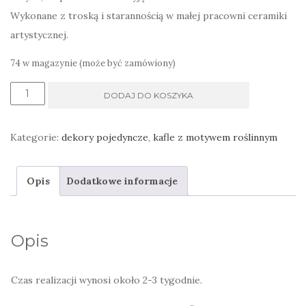
Wykonane z troską i starannością w małej pracowni ceramiki
artystycznej.
74 w magazynie (może być zamówiony)
ilość
DODAJ DO KOSZYKA
Kafle
z
Kategorie:
dekory pojedyncze
,
kafle z motywem roślinnym
kroplami
deszczu
Opis
Dodatkowe informacje
ręcznie
malowane
Opis
Czas realizacji wynosi około 2-3 tygodnie.