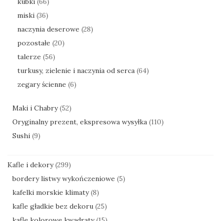
kubki
(66)
miski
(36)
naczynia deserowe
(28)
pozostałe
(20)
talerze
(56)
turkusy, zielenie i naczynia od serca
(64)
zegary ścienne
(6)
Maki i Chabry
(52)
Oryginalny prezent, ekspresowa wysyłka
(110)
Sushi
(9)
Kafle i dekory
(299)
bordery listwy wykończeniowe
(5)
kafelki morskie klimaty
(8)
kafle gładkie bez dekoru
(25)
kafle kolorowe kwadraty
(15)