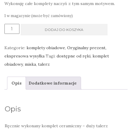
Wykonuję całe komplety naczyń z tym samym motywem.
1 w magazynie (może być zamówiony)
ilość
DODAJ DO KOSZYKA
talerz
obiadowy
Kategorie:
komplety obiadowe
,
Oryginalny prezent,
i
ekspresowa wysyłka
Tagi:
dostępne od ręki
,
komplet
miska,
obiadowy
,
miska
,
talerz
liście
i
Opis
Dodatkowe informacje
rośliny
Opis
Ręcznie wykonany komplet ceramiczny – duży talerz