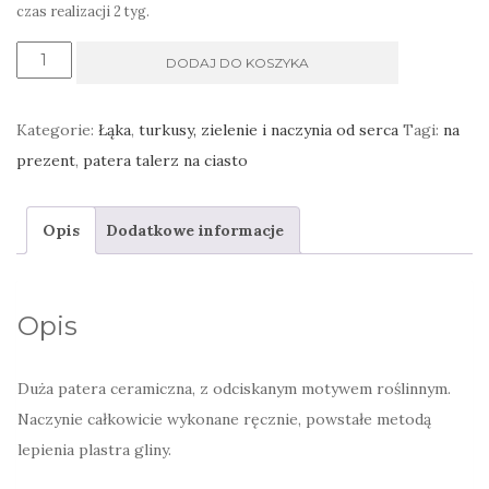
czas realizacji 2 tyg.
ilość
DODAJ DO KOSZYKA
Talerz
ozdobny
Kategorie:
Łąka
,
turkusy, zielenie i naczynia od serca
Tagi:
na
na
prezent
,
patera talerz na ciasto
ciasto
z
Opis
Dodatkowe informacje
trawami
Opis
Duża patera ceramiczna, z odciskanym motywem roślinnym.
Naczynie całkowicie wykonane ręcznie, powstałe metodą
lepienia plastra gliny.