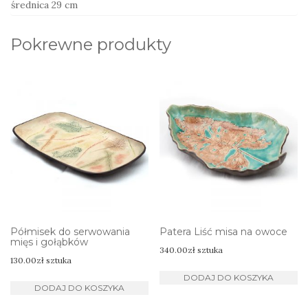
średnica 29 cm
Pokrewne produkty
Półmisek do serwowania
Patera Liść misa na owoce
mięs i gołąbków
340.00
zł
sztuka
130.00
zł
sztuka
DODAJ DO KOSZYKA
DODAJ DO KOSZYKA