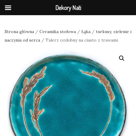
Dekory Nati
Strona główna
/
Ceramika stołowa
/
Łąka
/
turkusy, zielenie i
naczynia od serca
/ Talerz ozdobny na ciasto z trawami