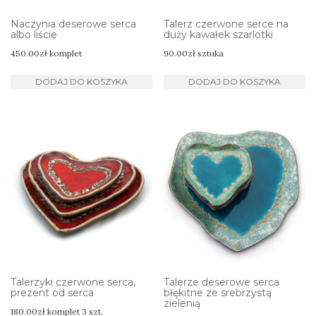
Naczynia deserowe serca
Talerz czerwone serce na
albo liście
duży kawałek szarlotki
450.00
zł
komplet
90.00
zł
sztuka
DODAJ DO KOSZYKA
DODAJ DO KOSZYKA
Talerzyki czerwone serca,
Talerze deserowe serca
prezent od serca
błękitne ze srebrzystą
zielenią
180.00
zł
komplet 3 szt.