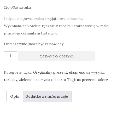
120.00
zł
sztuka
Jedyna, niepowtarzalna i wyjątkowa ceramika.
Wykonana całkowicie ręcznie z troską i starannością w małej
pracowni ceramiki artystycznej.
1 w magazynie (może być zamówiony)
ilość
DODAJ DO KOSZYKA
Talerzyk
spodek
Kategorie:
Łąka
,
Oryginalny prezent, ekspresowa wysyłka
,
na
turkusy, zielenie i naczynia od serca
Tagi:
na prezent
,
talerz
biżuterię,
prezent
Opis
Dodatkowe informacje
od
serca