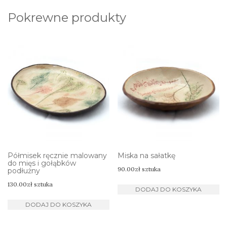
Pokrewne produkty
Półmisek ręcznie malowany
Miska na sałatkę
do mięs i gołąbków
90.00
zł
sztuka
podłużny
130.00
zł
sztuka
DODAJ DO KOSZYKA
DODAJ DO KOSZYKA