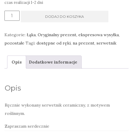
czas realizacji 1-2 dni
ilość
DODAJ DO KOSZYKA
serwetnik
ceramiczny
Kategorie:
Łąka
,
Oryginalny prezent, ekspresowa wysyłka
,
ozdoba
pozostałe
Tagi:
dostępne od ręki
,
na prezent
,
serwetnik
stołu,
roślinny
Opis
Dodatkowe informacje
z
indygo,
ręcznie
Opis
wykonany
Ręcznie wykonany serwetnik ceramiczny, z motywem
roślinnym.
Zapraszam serdecznie