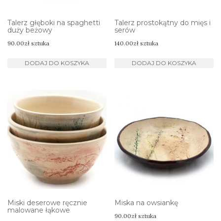
Talerz głęboki na spaghetti
Talerz prostokątny do mięs i
duży beżowy
serów
90.00
zł
sztuka
140.00
zł
sztuka
DODAJ DO KOSZYKA
DODAJ DO KOSZYKA
Miski deserowe ręcznie
Miska na owsiankę
malowane łąkowe
90.00
zł
sztuka