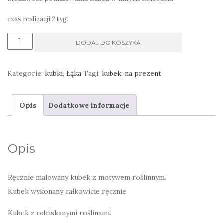
czas realizacji 2 tyg.
ilość
DODAJ DO KOSZYKA
Kubek
dla
Kategorie:
kubki
,
Łąka
Tagi:
kubek
,
na prezent
damy
Opis
Dodatkowe informacje
Opis
Ręcznie malowany kubek z motywem roślinnym.
Kubek wykonany całkowicie ręcznie.
Kubek z odciskanymi roślinami.