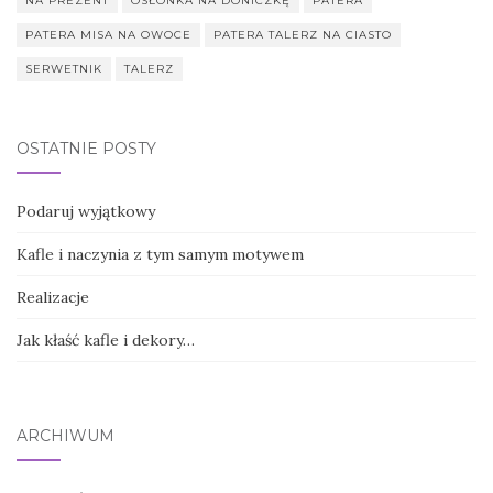
NA PREZENT
OSŁONKA NA DONICZKĘ
PATERA
PATERA MISA NA OWOCE
PATERA TALERZ NA CIASTO
SERWETNIK
TALERZ
OSTATNIE POSTY
Podaruj wyjątkowy
Kafle i naczynia z tym samym motywem
Realizacje
Jak kłaść kafle i dekory…
ARCHIWUM