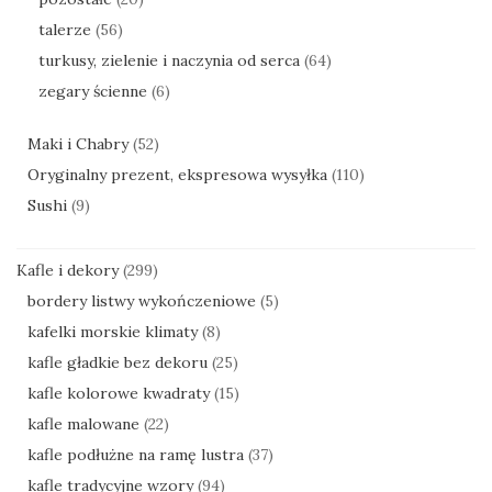
talerze
(56)
turkusy, zielenie i naczynia od serca
(64)
zegary ścienne
(6)
Maki i Chabry
(52)
Oryginalny prezent, ekspresowa wysyłka
(110)
Sushi
(9)
Kafle i dekory
(299)
bordery listwy wykończeniowe
(5)
kafelki morskie klimaty
(8)
kafle gładkie bez dekoru
(25)
kafle kolorowe kwadraty
(15)
kafle malowane
(22)
kafle podłużne na ramę lustra
(37)
kafle tradycyjne wzory
(94)