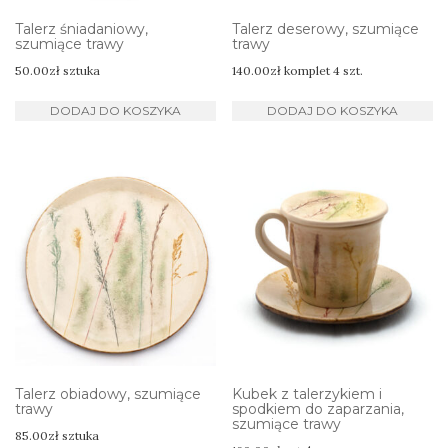
Talerz śniadaniowy,
Talerz deserowy, szumiące
szumiące trawy
trawy
50.00
zł
sztuka
140.00
zł
komplet 4 szt.
DODAJ DO KOSZYKA
DODAJ DO KOSZYKA
Talerz obiadowy, szumiące
Kubek z talerzykiem i
trawy
spodkiem do zaparzania,
szumiące trawy
85.00
zł
sztuka