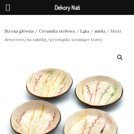
Dekory Nati
Strona główna
/
Ceramika stołowa
/
Łąka
/
miski
/ Miski
deserowe/na sałatkę/przekąski, szumiące trawy