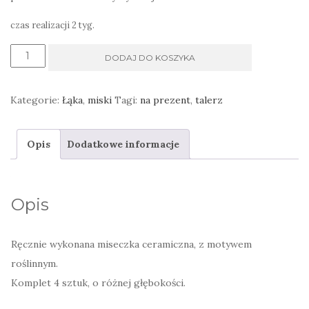
czas realizacji 2 tyg.
ilość
DODAJ DO KOSZYKA
Miski
deserowe/na
Kategorie:
Łąka
,
miski
Tagi:
na prezent
,
talerz
sałatkę/przekąski,
szumiące
Opis
Dodatkowe informacje
trawy
Opis
Ręcznie wykonana miseczka ceramiczna, z motywem
roślinnym.
Komplet 4 sztuk, o różnej głębokości.