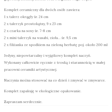
komplet
Komplet ceramiczny dla dwóch osób zawiera:
z
1 x talerz okrągły śr. 24 cm
filiżankami
2 x talerzyk prostokątny, 9 x 23 cm
2os.
2 x czarka na sosy śr. 7-8 cm
2 x mini talerzyk na wasabi, zioła… śr. 9,5 cm
2 x filiżanka ze spodkiem na zieloną herbatę poj. około 200 ml
Jedyny, niepowtarzalny i wyjątkowy komplet naczyń.
Wykonany całkowicie ręcznie z troską i starannością w małej
pracowni ceramiki artystycznej.
Naczynia można stosować na co dzień i zmywać w zmywarce.
Komplet zapakuję w ekologiczne opakowanie.
Zapraszam serdecznie.