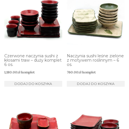
Czerwone naczynia sushi z
Naczynia sushi leśne zielone
kłosami traw – duży komplet
z motywem roślinnym – 6
6 os.
os.
1,180.00
zł
komplet
760.00
zł
komplet
DODAJ DO KOSZYKA
DODAJ DO KOSZYKA