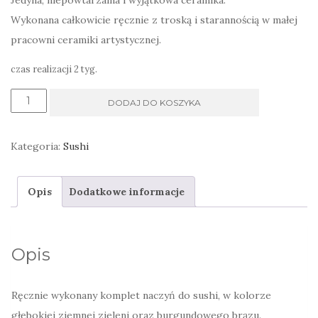
Jedyna, niepowtarzalna i wyjątkowa ceramika.
Wykonana całkowicie ręcznie z troską i starannością w małej
pracowni ceramiki artystycznej.
czas realizacji 2 tyg.
ilość
DODAJ DO KOSZYKA
Naczynia
do
Kategoria:
Sushi
podawania
sushi
Opis
Dodatkowe informacje
zielony
z
filiżankami
Opis
na
zieloną
Ręcznie wykonany komplet naczyń do sushi, w kolorze
herbatę
głębokiej ziemnej zieleni oraz burgundowego brązu.
-