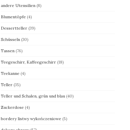
andere Utensilien
(8)
Blumentöpfe
(4)
Dessertteller
(39)
Schüsseln
(30)
Tassen
(76)
Teegeschirr, Kaffeegeschirr
(18)
Teekanne
(4)
Teller
(35)
Teller und Schalen, grün und blau
(40)
Zuckerdose
(4)
bordery listwy wykończeniowe
(5)
dekory obrazy
(57)