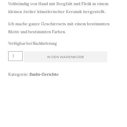
Vollständig von Hand mit Sorgfalt und Fleiß in einem
kleinen Atelier künstlerischer Keramik hergestellt.
Ich mache ganze Geschirrsets mit einem bestimmten
Motiv und bestimmten Farben.
Verfügbar bei Nachlieferung
grüne
IN DEN WARENKORB
Gerichte
zum
Kategorie:
Sushi-Gerichte
Servieren
von
Sushi
mit
Tassen
für
grünen