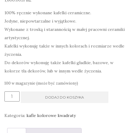
1,600.00
zł
m2
100% ręcznie wykonane kafelki ceramiczne.
Jedyne, niepowtarzalne i wyjątkowe.
Wykonane z troską i starannością w małej pracowni ceramiki
artystycznej.
Kafelki wykonuję także w innych kolorach i rozmiarze wedle
życzenia.
Do dekorów wykonuję także kafelki gładkie, bazowe, w
kolorze tła dekorów, lub w innym wedle życzenia.
100 w magazynie (może być zamówiony)
ilość
DODAJ DO KOSZYKA
ręcznie
wykonane
Kategoria:
kafle kolorowe kwadraty
kafle
w