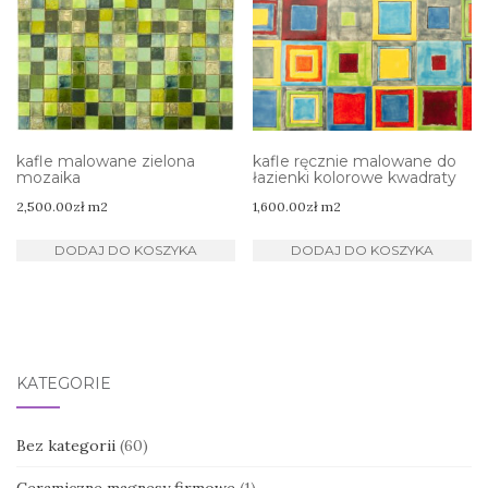
kafle malowane zielona
kafle ręcznie malowane do
mozaika
łazienki kolorowe kwadraty
2,500.00
zł
m2
1,600.00
zł
m2
DODAJ DO KOSZYKA
DODAJ DO KOSZYKA
KATEGORIE
Bez kategorii
(60)
Ceramiczne magnesy firmowe
(1)