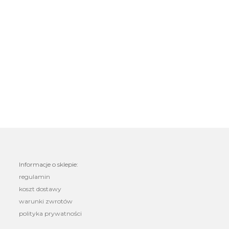
Informacje o sklepie:
regulamin
koszt dostawy
warunki zwrotów
polityka prywatności