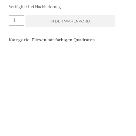
Verfügbar bei Nachlieferung
Fliesen
IN DEN WARENKORB
in
gemalten
Kategorie:
Fliesen mit farbigen Quadraten
Quadraten
Menge