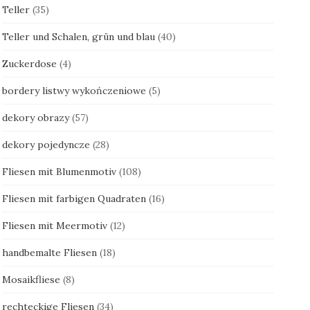
Teller
(35)
Teller und Schalen, grün und blau
(40)
Zuckerdose
(4)
bordery listwy wykończeniowe
(5)
dekory obrazy
(57)
dekory pojedyncze
(28)
Fliesen mit Blumenmotiv
(108)
Fliesen mit farbigen Quadraten
(16)
Fliesen mit Meermotiv
(12)
handbemalte Fliesen
(18)
Mosaikfliese
(8)
rechteckige Fliesen
(34)