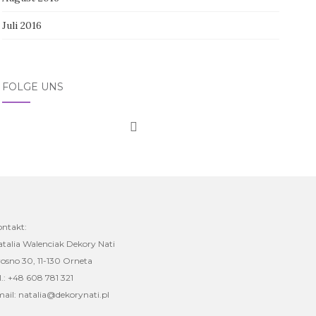
Juli 2016
FOLGE UNS
ontakt:
talia Walenciak Dekory Nati
osno 30, 11-130 Orneta
l.: +48 608 781 321
ail: natalia@dekorynati.pl