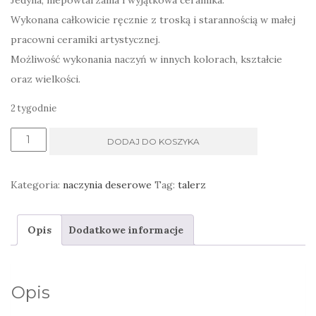
Jedyna, niepowtarzalna i wyjątkowa ceramika.
Wykonana całkowicie ręcznie z troską i starannością w małej
pracowni ceramiki artystycznej.
Możliwość wykonania naczyń w innych kolorach, kształcie
oraz wielkości.
2 tygodnie
ilość
DODAJ DO KOSZYKA
Talerze
deserowe
Kategoria:
naczynia deserowe
Tag:
talerz
śniadaniowe
zielona
Opis
Dodatkowe informacje
łąka,
ręcznie
malowane,
Opis
jasne
kolorowe