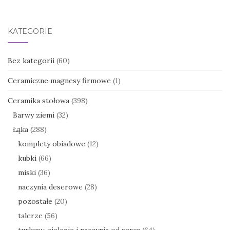
KATEGORIE
Bez kategorii
(60)
Ceramiczne magnesy firmowe
(1)
Ceramika stołowa
(398)
Barwy ziemi
(32)
Łąka
(288)
komplety obiadowe
(12)
kubki
(66)
miski
(36)
naczynia deserowe
(28)
pozostałe
(20)
talerze
(56)
turkusy, zielenie i naczynia od serca
(64)