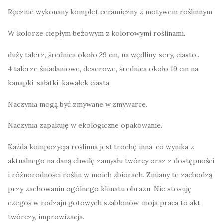
Ręcznie wykonany komplet ceramiczny z motywem roślinnym.
z
błękitem
W kolorze ciepłym beżowym z kolorowymi roślinami.
i
duży talerz, średnica około 29 cm, na wędliny, sery, ciasto..
zielenią
4 talerze śniadaniowe, deserowe, średnica około 19 cm na
kanapki, sałatki, kawałek ciasta
Naczynia mogą być zmywane w zmywarce.
Naczynia zapakuję w ekologiczne opakowanie.
Każda kompozycja roślinna jest trochę inna, co wynika z
aktualnego na daną chwilę zamysłu twórcy oraz z dostępności
i różnorodności roślin w moich zbiorach. Zmiany te zachodzą
przy zachowaniu ogólnego klimatu obrazu. Nie stosuję
czegoś w rodzaju gotowych szablonów, moja praca to akt
twórczy, improwizacja.