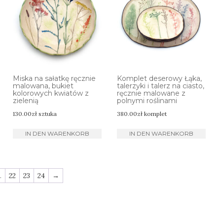
Miska na sałatkę ręcznie
Komplet deserowy Łąka,
malowana, bukiet
talerzyki i talerz na ciasto,
kolorowych kwiatów z
ręcznie malowane z
zielenią
polnymi roślinami
130.00
zł
sztuka
380.00
zł
komplet
IN DEN WARENKORB
IN DEN WARENKORB
…
22
23
24
→