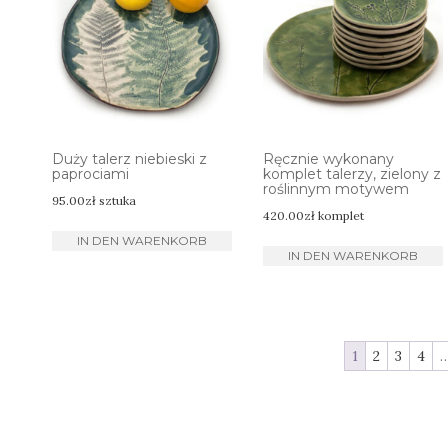
Duży talerz niebieski z
Ręcznie wykonany
paprociami
komplet talerzy, zielony z
roślinnym motywem
95.00
zł
sztuka
420.00
zł
komplet
IN DEN WARENKORB
IN DEN WARENKORB
1
2
3
4