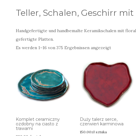
Teller, Schalen, Geschirr mi
Handgefertigte und handbemalte Keramikschalen mit florale
gefertigte Platten.
Nach
Es werden 1–16 von 375 Ergebnissen angezeigt
neuesten
sortiert
Komplet ceramiczny
Duży talerz serce,
ozdobny na ciasto z
czerwień karminowa
trawami
150.00
zł
sztuka