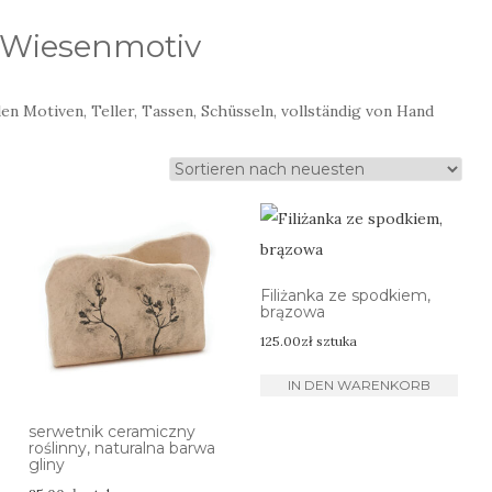
t Wiesenmotiv
n Motiven, Teller, Tassen, Schüsseln, vollständig von Hand
Filiżanka ze spodkiem,
brązowa
125.00
zł
sztuka
IN DEN WARENKORB
serwetnik ceramiczny
roślinny, naturalna barwa
gliny