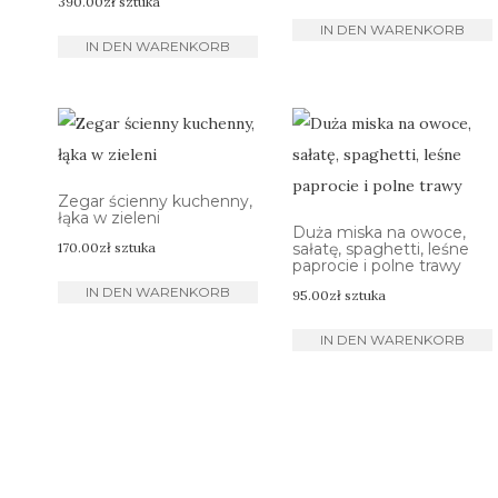
390.00
zł
sztuka
IN DEN WARENKORB
IN DEN WARENKORB
Zegar ścienny kuchenny,
łąka w zieleni
Duża miska na owoce,
170.00
zł
sztuka
sałatę, spaghetti, leśne
paprocie i polne trawy
IN DEN WARENKORB
95.00
zł
sztuka
IN DEN WARENKORB