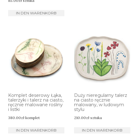
85.00
zł
sztuka
IN DEN WARENKORB
Komplet deserowy Łąka,
Duży nieregularny talerz
talerzyki i talerz na ciasto,
na ciasto ręcznie
ręcznie malowane rośliny
malowany, w ludowym
i listki
stylu
380.00
zł
komplet
210.00
zł
sztuka
IN DEN WARENKORB
IN DEN WARENKORB