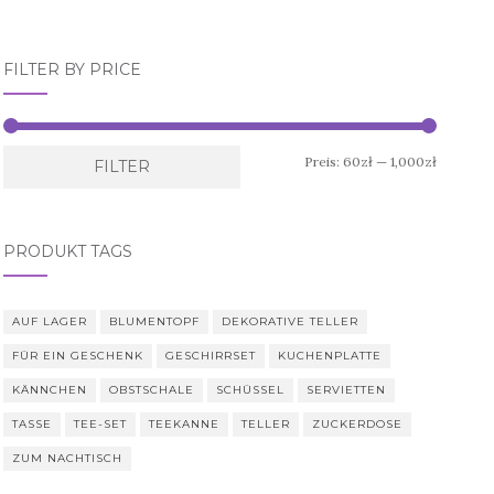
FILTER BY PRICE
Min.
Max.
Preis:
60zł
—
1,000zł
FILTER
Preis
Preis
PRODUKT TAGS
AUF LAGER
BLUMENTOPF
DEKORATIVE TELLER
FÜR EIN GESCHENK
GESCHIRRSET
KUCHENPLATTE
KÄNNCHEN
OBSTSCHALE
SCHÜSSEL
SERVIETTEN
TASSE
TEE-SET
TEEKANNE
TELLER
ZUCKERDOSE
ZUM NACHTISCH