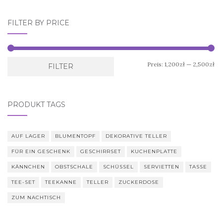
FILTER BY PRICE
Mi
Ma
Preis:
1,200zł
—
2,500zł
FILTER
Pr
Pr
PRODUKT TAGS
AUF LAGER
BLUMENTOPF
DEKORATIVE TELLER
FÜR EIN GESCHENK
GESCHIRRSET
KUCHENPLATTE
KÄNNCHEN
OBSTSCHALE
SCHÜSSEL
SERVIETTEN
TASSE
TEE-SET
TEEKANNE
TELLER
ZUCKERDOSE
ZUM NACHTISCH