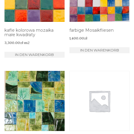
kafle kolorowa mozaika
farbige Mosaikfliesen
małe kwadraty
1,400.00
zł
3,300.00
zł
m2
IN DEN WARENKORB
IN DEN WARENKORB