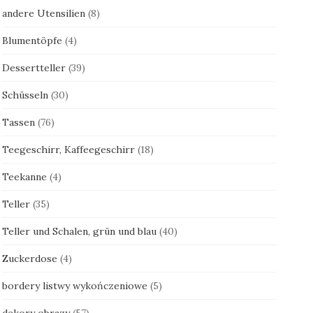
andere Utensilien
(8)
Blumentöpfe
(4)
Dessertteller
(39)
Schüsseln
(30)
Tassen
(76)
Teegeschirr, Kaffeegeschirr
(18)
Teekanne
(4)
Teller
(35)
Teller und Schalen, grün und blau
(40)
Zuckerdose
(4)
bordery listwy wykończeniowe
(5)
dekory obrazy
(57)