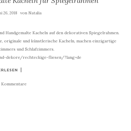
te Kacheln für Spiegelrahmen
von
ni 26, 2018
Natalia
und Handgemalte Kacheln auf den dekorativen Spiegelrahmen.
, originale und künstlerische Kacheln, machen einzigartige
zimmers und Schlafzimmers.
und-dekore/rechteckige-fliesen/?lang=de
ERLESEN
e Kommentare