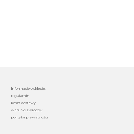
Informacje o sklepie:
regulamin
koszt dostawy
warunki zwrotów
polityka prywatności