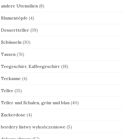
andere Utensilien
(8)
Blumentöpfe
(4)
Dessertteller
(39)
Schüsseln
(30)
Tassen
(76)
Teegeschirr, Kaffeegeschirr
(18)
Teekanne
(4)
Teller
(35)
Teller und Schalen, grün und blau
(40)
Zuckerdose
(4)
bordery listwy wykończeniowe
(5)
dekory obrazy
(57)