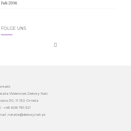
Juli 2016
FOLGE UNS
ontakt:
talia Walenciak Dekory Nati
osno 30, 11-130 Orneta
l.: +48 608 781 321
ail: natalia@dekorynati.pl