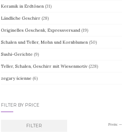
Keramik in Erdtönen
(31)
Ländliche Geschirr
(28)
Originelles Geschenk, Expressversand
(19)
Schalen und Teller, Mohn und Kornblumen
(50)
Sushi-Gerichte
(9)
Teller, Schalen, Geschirr mit Wiesenmotiv
(228)
zegary ścienne
(6)
FILTER BY PRICE
Min.
Max.
Preis:
—
FILTER
Preis
Preis