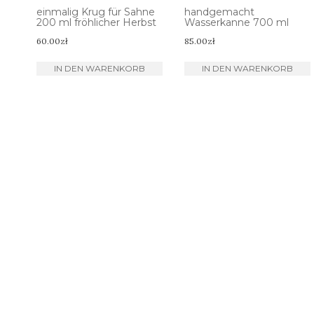
einmalig Krug für Sahne
handgemacht
200 ml fröhlicher Herbst
Wasserkanne 700 ml
60.00
zł
85.00
zł
IN DEN WARENKORB
IN DEN WARENKORB