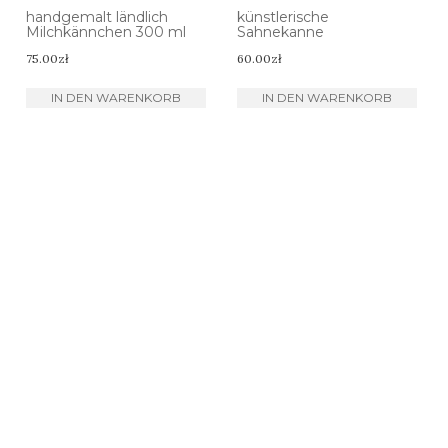
handgemalt ländlich
künstlerische
Milchkännchen 300 ml
Sahnekanne
75.00
zł
60.00
zł
IN DEN WARENKORB
IN DEN WARENKORB