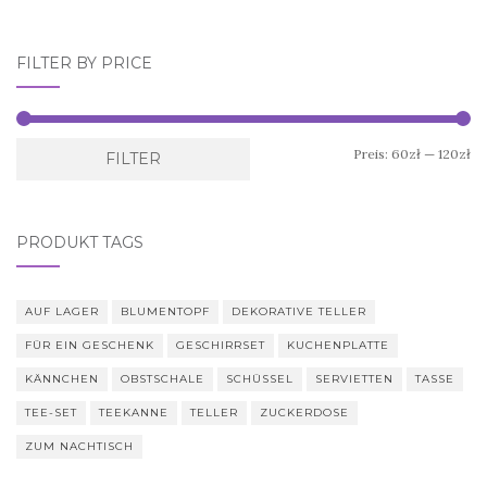
FILTER BY PRICE
Mi
Ma
Preis:
60zł
—
120zł
FILTER
Pr
Pr
PRODUKT TAGS
AUF LAGER
BLUMENTOPF
DEKORATIVE TELLER
FÜR EIN GESCHENK
GESCHIRRSET
KUCHENPLATTE
KÄNNCHEN
OBSTSCHALE
SCHÜSSEL
SERVIETTEN
TASSE
TEE-SET
TEEKANNE
TELLER
ZUCKERDOSE
ZUM NACHTISCH