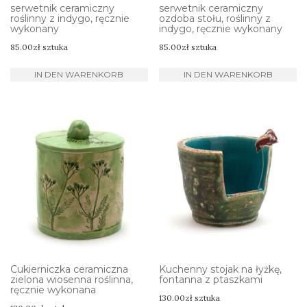
serwetnik ceramiczny
serwetnik ceramiczny
roślinny z indygo, ręcznie
ozdoba stołu, roślinny z
wykonany
indygo, ręcznie wykonany
85.00
zł
sztuka
85.00
zł
sztuka
IN DEN WARENKORB
IN DEN WARENKORB
Cukierniczka ceramiczna
Kuchenny stojak na łyżkę,
zielona wiosenna roślinna,
fontanna z ptaszkami
ręcznie wykonana
130.00
zł
sztuka