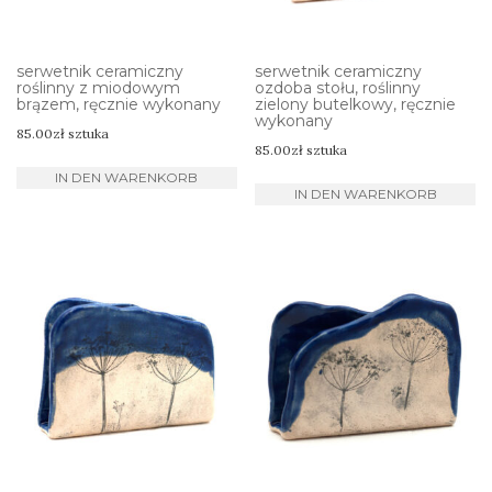
serwetnik ceramiczny
serwetnik ceramiczny
roślinny z miodowym
ozdoba stołu, roślinny
brązem, ręcznie wykonany
zielony butelkowy, ręcznie
wykonany
85.00
zł
sztuka
85.00
zł
sztuka
IN DEN WARENKORB
IN DEN WARENKORB