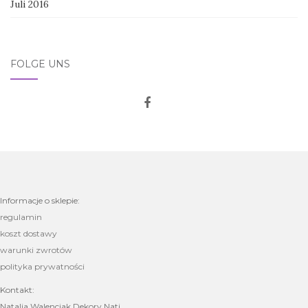
Juli 2016
FOLGE UNS
Informacje o sklepie:
regulamin
koszt dostawy
warunki zwrotów
polityka prywatności
Kontakt:
Natalia Walenciak Dekory Nati