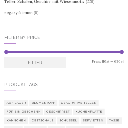
Teller, Schalen, Geschirr mit Wiesenmotiv
(228)
zegary ścienne
(6)
FILTER BY PRICE
Mi
Ma
Preis:
110zł
—
630zł
FILTER
Pr
Pr
PRODUKT TAGS
AUF LAGER
BLUMENTOPF
DEKORATIVE TELLER
FÜR EIN GESCHENK
GESCHIRRSET
KUCHENPLATTE
KÄNNCHEN
OBSTSCHALE
SCHÜSSEL
SERVIETTEN
TASSE