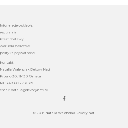
Informacje o sklepie:
regulamin
koszt dostawy
warunki zwrotów
polityka prywatności
Kontakt:
Natalia Walenciak Dekory Nati
Krosno 30, 11-130 Orneta
tel.: +48 608 781 321
email: natalia@dekorynati.pl
© 2018 Natalia Walenciak Dekory Nati