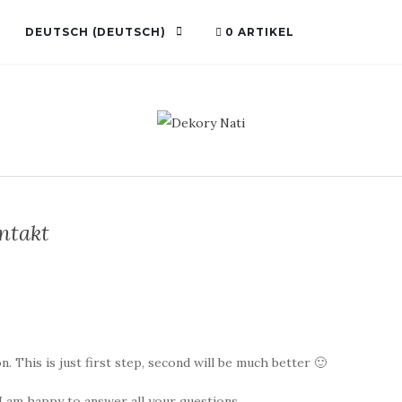
DEUTSCH
(
DEUTSCH
)
0 ARTIKEL
ntakt
n. This is just first step, second will be much better 🙂
 I am happy to answer all your questions.