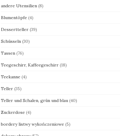
andere Utensilien
(8)
Blumentöpfe
(4)
Dessertteller
(39)
Schüsseln
(30)
Tassen
(76)
Teegeschirr, Kaffeegeschirr
(18)
Teekanne
(4)
Teller
(35)
Teller und Schalen, grün und blau
(40)
Zuckerdose
(4)
bordery listwy wykończeniowe
(5)
dekory obrazy
(57)