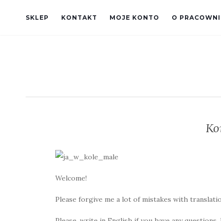
SKLEP
KONTAKT
MOJE KONTO
O PRACOWNI
Ko
Welcome!
Please forgive me a lot of mistakes with translatio
Please, write in English if you have any questions.