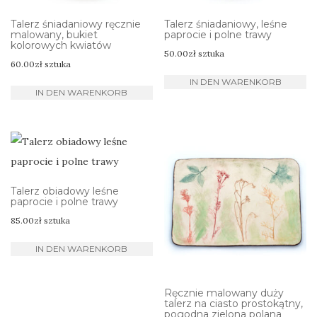
Talerz śniadaniowy ręcznie
Talerz śniadaniowy, leśne
malowany, bukiet
paprocie i polne trawy
kolorowych kwiatów
50.00
zł
sztuka
60.00
zł
sztuka
IN DEN WARENKORB
IN DEN WARENKORB
Talerz obiadowy leśne
paprocie i polne trawy
85.00
zł
sztuka
IN DEN WARENKORB
Ręcznie malowany duży
talerz na ciasto prostokątny,
pogodna zielona polana