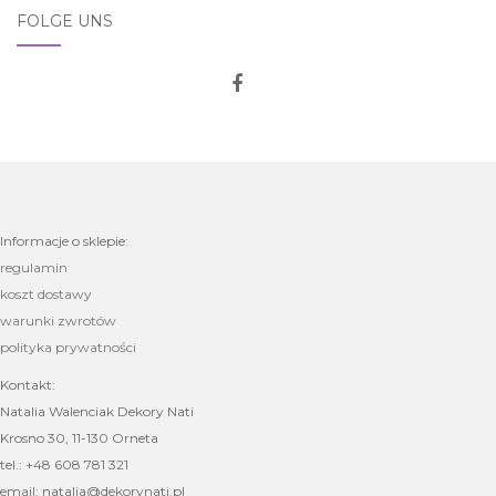
FOLGE UNS
Informacje o sklepie:
regulamin
koszt dostawy
warunki zwrotów
polityka prywatności
Kontakt:
Natalia Walenciak Dekory Nati
Krosno 30, 11-130 Orneta
tel.: +48 608 781 321
email: natalia@dekorynati.pl