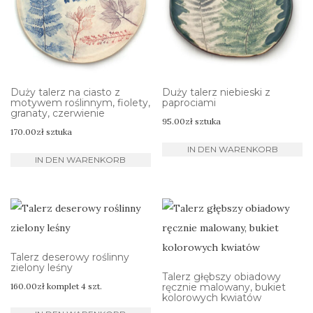
Duży talerz na ciasto z
Duży talerz niebieski z
motywem roślinnym, fiolety,
paprociami
granaty, czerwienie
95.00
zł
sztuka
170.00
zł
sztuka
IN DEN WARENKORB
IN DEN WARENKORB
Talerz deserowy roślinny
zielony leśny
Talerz głębszy obiadowy
160.00
zł
komplet 4 szt.
ręcznie malowany, bukiet
kolorowych kwiatów