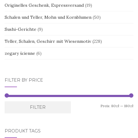
Originelles Geschenk, Expressversand
(19)
Schalen und Teller, Mohn und Kornblumen
(50)
Sushi-Gerichte
(9)
Teller, Schalen, Geschirr mit Wiesenmotiv
(228)
zegary ścienne
(6)
FILTER BY PRICE
Mi
Ma
Preis:
80zł
—
180zł
FILTER
Pr
Pr
PRODUKT TAGS