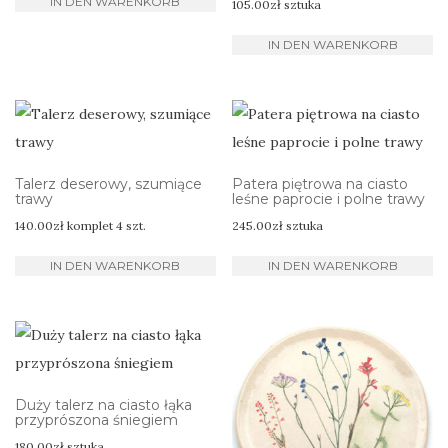
IN DEN WARENKORB
105.00
zł
sztuka
IN DEN WARENKORB
Talerz deserowy, szumiące
Patera piętrowa na ciasto
trawy
leśne paprocie i polne trawy
140.00
zł
komplet 4 szt.
245.00
zł
sztuka
IN DEN WARENKORB
IN DEN WARENKORB
Duży talerz na ciasto łąka
przyprószona śniegiem
180.00
zł
sztuka