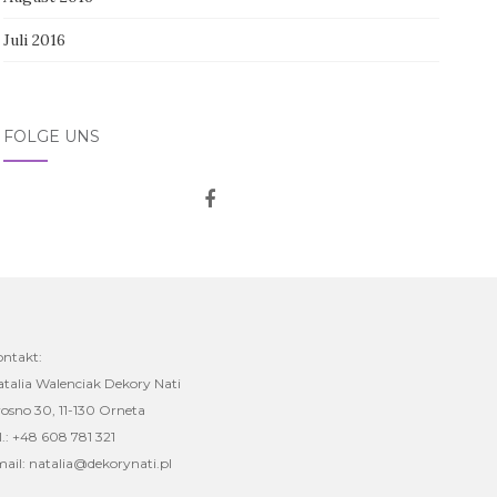
Juli 2016
FOLGE UNS
ontakt:
talia Walenciak Dekory Nati
osno 30, 11-130 Orneta
l.: +48 608 781 321
ail: natalia@dekorynati.pl