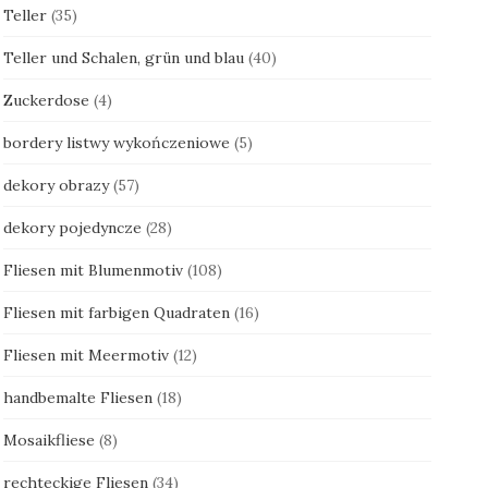
Teller
(35)
Teller und Schalen, grün und blau
(40)
Zuckerdose
(4)
bordery listwy wykończeniowe
(5)
dekory obrazy
(57)
dekory pojedyncze
(28)
Fliesen mit Blumenmotiv
(108)
Fliesen mit farbigen Quadraten
(16)
Fliesen mit Meermotiv
(12)
handbemalte Fliesen
(18)
Mosaikfliese
(8)
rechteckige Fliesen
(34)