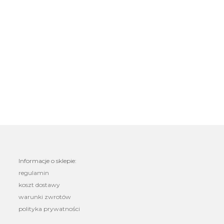
Informacje o sklepie:
regulamin
koszt dostawy
warunki zwrotów
polityka prywatności