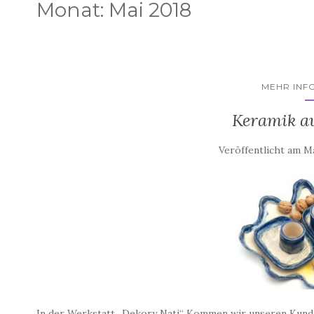
Monat:
Mai 2018
MEHR INF
Keramik au
Veröffentlicht am
Ma
In der Werkstatt „Dekory Nati“ Kommen wir unseren Kund