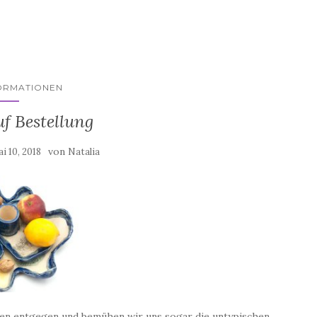
ORMATIONEN
f Bestellung
von
i 10, 2018
Natalia
en entgegen und bemühen wir uns sogar die untypischen