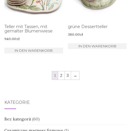
Teller mit Tassen, mit
grüne Dessertteller
gemalter Blumenwiese
380.00
zł
940.00
zł
IN DEN WARENKORB
IN DEN WARENKORB
1
2
3
→
KATEGORIE
Bez kategorii
(60)
Ceramiczne magnesy firmowe
(1)