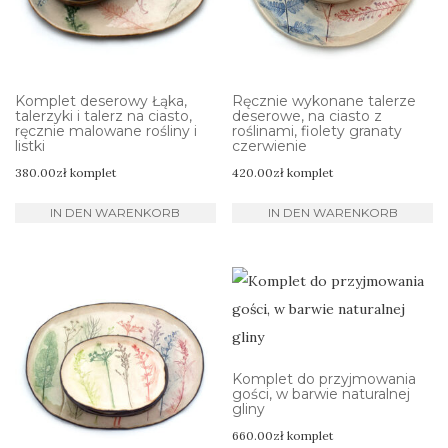
Komplet deserowy Łąka,
Ręcznie wykonane talerze
talerzyki i talerz na ciasto,
deserowe, na ciasto z
ręcznie malowane rośliny i
roślinami, fiolety granaty
listki
czerwienie
380.00
zł
komplet
420.00
zł
komplet
IN DEN WARENKORB
IN DEN WARENKORB
Komplet do przyjmowania
gości, w barwie naturalnej
gliny
660.00
zł
komplet