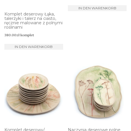
IN DEN WARENKORB
Komplet deserowy Łąka,
talerzyki i talerz na ciasto,
ręcznie malowane z polnymi
roślinami
380.00
zł
komplet
IN DEN WARENKORB
Komplet deserowy/
Naczynia deserowe polne