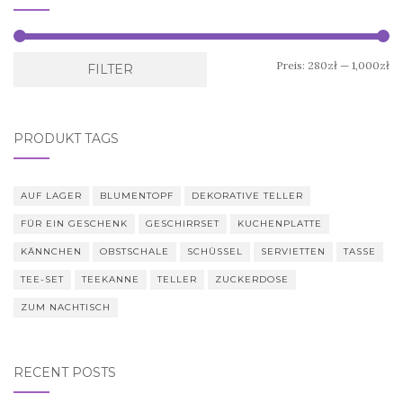
Mi
Ma
Preis:
280zł
—
1,000zł
FILTER
Pr
Pr
PRODUKT TAGS
AUF LAGER
BLUMENTOPF
DEKORATIVE TELLER
FÜR EIN GESCHENK
GESCHIRRSET
KUCHENPLATTE
KÄNNCHEN
OBSTSCHALE
SCHÜSSEL
SERVIETTEN
TASSE
TEE-SET
TEEKANNE
TELLER
ZUCKERDOSE
ZUM NACHTISCH
RECENT POSTS