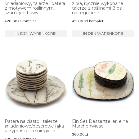
śniadaniowy, talerze i patera
zioła, ręcznie wykonane
z motywem roślinnym,
talerze z roślinami 8 os.,
szumiące trawy
nieregularne
420.00
zł
komplet
420.00
zł
komplet
IN DEN WARENKORB
IN DEN WARENKORB
Patera na ciasto i talerze
Ein Set Dessertteller, eine
śniadaniowe/deserowe łąka
Märchenwiese
przyprószona śniegiem
360.00
zł
420.00
zł
komplet