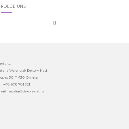
FOLGE UNS
ontakt:
talia Walenciak Dekory Nati
osno 30, 11-130 Orneta
l.: +48 608 781 321
ail: natalia@dekorynati.pl