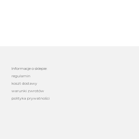
Informacje o sklepie:
regulamin
koszt dostawy
warunki zwrotów
polityka prywatności