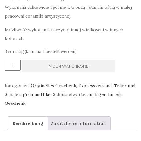
Wykonana całkowicie ręcznie z troską i starannością w małej
pracowni ceramiki artystycznej.
Możliwość wykonania naczyń o innej wielkości i w innych
kolorach.
3 vorrätig (kann nachbestellt werden)
Mydelniczka/fusetka/spodek
IN DEN WARENKORB
roślinny
niebieski
Kategorien:
Originelles Geschenk, Expressversand
,
Teller und
kobaltowy
Schalen, grün und blau
Schlüsselworte:
auf lager
,
für ein
Menge
Geschenk
Beschreibung
Zusätzliche Information